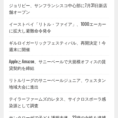
ジョリビー、サンフランシスコ中心部に7月31日新店
舗オープン
イーストベイ「リトル・ファイア」、1000エーカー
に拡大し避難命令発令
ギルロイガーリックフェスティバル、再開決定！今
週末に開催
AppleとAmazon、サニーベールで大規模オフィスの賃
貸契約を締結
リトルリーグのサニーベールジュニア、ウェスタン
地域大会に進出
テイラーファームズのレタス、サイクロスポーラ感
染源として調査
サンタローザで子ども誘拐未遂、23歳の女性を逮捕