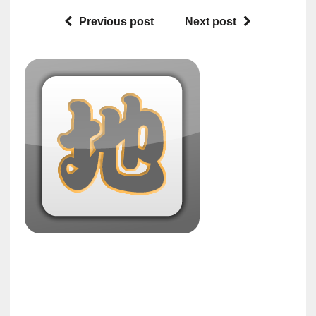
トンに
Previous post
Next post