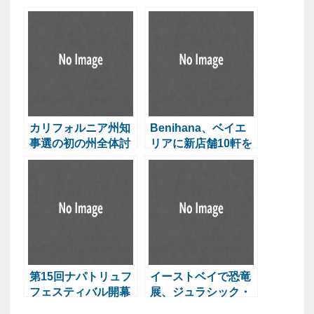
カリフォルニア州知
Benihana、ベイエ
事選の初の州全体討
リアに新店舗10軒を
論会が開催
計画
第15回ナパトリュフ
イーストベイで恐竜
フェスティバル開幕
展、ジュラシック・
クエストがプレザン