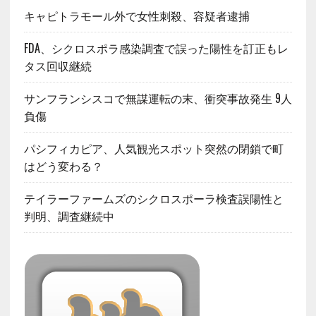
キャピトラモール外で女性刺殺、容疑者逮捕
FDA、シクロスポラ感染調査で誤った陽性を訂正もレ
タス回収継続
サンフランシスコで無謀運転の末、衝突事故発生 9人
負傷
パシフィカピア、人気観光スポット突然の閉鎖で町
はどう変わる？
テイラーファームズのシクロスポーラ検査誤陽性と
判明、調査継続中