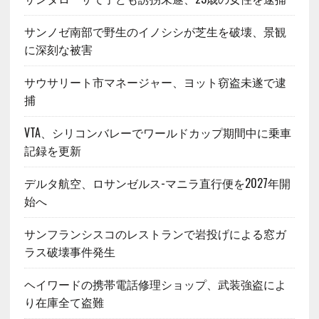
サンノゼ南部で野生のイノシシが芝生を破壊、景観
に深刻な被害
サウサリート市マネージャー、ヨット窃盗未遂で逮
捕
VTA、シリコンバレーでワールドカップ期間中に乗車
記録を更新
デルタ航空、ロサンゼルス-マニラ直行便を2027年開
始へ
サンフランシスコのレストランで岩投げによる窓ガ
ラス破壊事件発生
ヘイワードの携帯電話修理ショップ、武装強盗によ
り在庫全て盗難