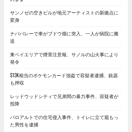
サンノゼの空きビルが地元アーティストの新拠点に
変身
ナパバレーで車がブドウ畑に突入、一人が病院に搬
送
東ベイエリアで煙害注意報、サノルの山火事により
発令
$13K相当のポケモンカード強盗で容疑者逮捕、銃器
も押収
レッドウッドシティで兄弟間の暴力事件、容疑者が
投降
パロアルトでの住宅侵入事件、トイレに立て籠もっ
た男性を逮捕