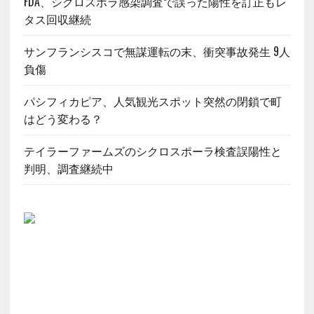
FDA、シクロスポラ感染調査で誤った陽性を訂正もレ
タス回収継続
サンフランシスコで無謀運転の末、衝突事故発生 9人
負傷
パシフィカピア、人気観光スポット突然の閉鎖で町
はどう変わる？
テイラーファームズのシクロスポーラ検査誤陽性と
判明、調査継続中