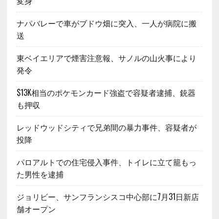
変身
ナパバレーで車がブドウ畑に突入、一人が病院に搬
送
東ベイエリアで煙害注意報、サノルの山火事により
発令
$13K相当のポケモンカード強盗で容疑者逮捕、銃器
も押収
レッドウッドシティで兄弟間の暴力事件、容疑者が
投降
パロアルトでの住宅侵入事件、トイレに立て籠もっ
た男性を逮捕
ジョリビー、サンフランシスコ中心部に7月31日新店
舗オープン