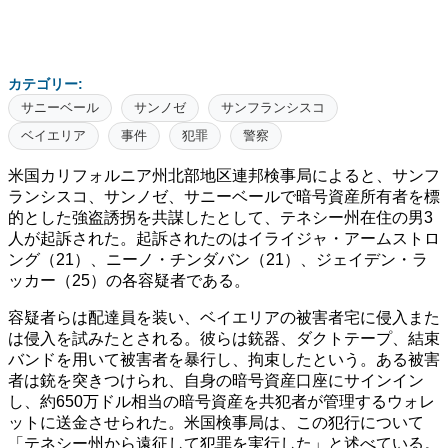
カテゴリー:
サニーベール
サンノゼ
サンフランシスコ
ベイエリア
事件
犯罪
警察
米国カリフォルニア州北部地区連邦検事局によると、サンフ
ランシスコ、サンノゼ、サニーベールで暗号資産所有者を標
的とした強盗誘拐を共謀したとして、テネシー州在住の男3
人が起訴された。起訴されたのはイライジャ・アームストロ
ング（21）、ニーノ・チンダバン（21）、ジェイデン・ラ
ッカー（25）の各容疑者である。
容疑者らは配達員を装い、ベイエリアの被害者宅に侵入また
は侵入を試みたとされる。彼らは銃器、ダクトテープ、結束
バンドを用いて被害者を暴行し、拘束したという。ある被害
者は銃を突きつけられ、自身の暗号資産口座にサインイン
し、約650万ドル相当の暗号資産を共犯者が管理するウォレ
ットに送金させられた。米国検事局は、この犯行について
「テネシー州から遠征して犯罪を実行した」と述べている。