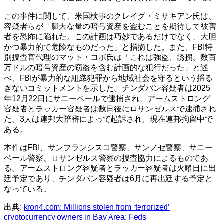
この事件に関して、米国検事のクレイグ・ミサキアン氏は、
容疑者らが「膨大な量の暗号資産を盗むことを期待して被害
者を恐怖に陥れた。この計画は巧妙であるだけでなく、大胆
かつ暴力的で危険なものだった」と指摘した。また、FBI特
別捜査官代理のマット・コボ氏は「これは強盗、誘拐、数百
万ドルの暗号資産の窃盗を含む計画的な犯行だった」と述
べ、FBIが暴力的な組織犯罪から地域社会を守るという揺る
ぎないコミットメントを示した。チンダバン容疑者は2025
年12月22日にサニーベールで逮捕され、アームストロング
容疑者とラッカー容疑者は数日後にロサンゼルスで逮捕され
た。3人は連邦大陪審によって起訴され、現在連邦拘留中で
ある。
本件はFBI、サンフランシスコ警察、サンノゼ警察、サニー
ベール警察、ロサンゼルス警察の捜査協力によるものであ
る。アームストロング容疑者とラッカー容疑者は火曜日に出
廷予定であり、チンダバン容疑者は6月に再出廷する予定と
なっている。
出典:
kron4.com: Millions stolen from ‘terrorized’
cryptocurrency owners in Bay Area: Feds