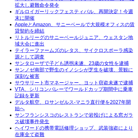
拡大し避難命令発令
ギルロイガーリックフェスティバル、再開決定！今週
末に開催
AppleとAmazon、サニーベールで大規模オフィスの賃
貸契約を締結
リトルリーグのサニーベールジュニア、ウェスタン地
域大会に進出
テイラーファームズのレタス、サイクロスポーラ感染
源として調査
サンタローザで子ども誘拐未遂、23歳の女性を逮捕
サンノゼ南部で野生のイノシシが芝生を破壊、景観に
深刻な被害
サウサリート市マネージャー、ヨット窃盗未遂で逮捕
VTA、シリコンバレーでワールドカップ期間中に乗車
記録を更新
デルタ航空、ロサンゼルス-マニラ直行便を2027年開
始へ
サンフランシスコのレストランで岩投げによる窓ガラ
ス破壊事件発生
ヘイワードの携帯電話修理ショップ、武装強盗により
在庫全て盗難