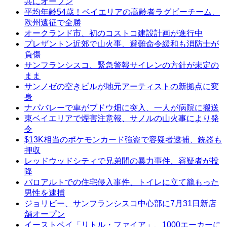
共にオープン
平均年齢54歳！ベイエリアの高齢者ラグビーチーム、
欧州遠征で全勝
オークランド市、初のコストコ建設計画が進行中
プレザントン近郊で山火事、避難命令緩和も消防士が
負傷
サンフランシスコ、緊急警報サイレンの方針が未定の
まま
サンノゼの空きビルが地元アーティストの新拠点に変
身
ナパバレーで車がブドウ畑に突入、一人が病院に搬送
東ベイエリアで煙害注意報、サノルの山火事により発
令
$13K相当のポケモンカード強盗で容疑者逮捕、銃器も
押収
レッドウッドシティで兄弟間の暴力事件、容疑者が投
降
パロアルトでの住宅侵入事件、トイレに立て籠もった
男性を逮捕
ジョリビー、サンフランシスコ中心部に7月31日新店
舗オープン
イーストベイ「リトル・ファイア」、1000エーカーに