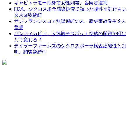
キャピトラモール外で女性刺殺、容疑者逮捕
FDA、シクロスポラ感染調査で誤った陽性を訂正もレ
タス回収継続
サンフランシスコで無謀運転の末、衝突事故発生 9人
負傷
パシフィカピア、人気観光スポット突然の閉鎖で町は
どう変わる？
テイラーファームズのシクロスポーラ検査誤陽性と判
明、調査継続中