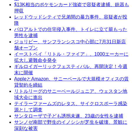
$13K相当のポケモンカード強盗で容疑者逮捕、銃器も
押収
レッドウッドシティで兄弟間の暴力事件、容疑者が投
降
パロアルトでの住宅侵入事件、トイレに立て籠もった
男性を逮捕
ジョリビー、サンフランシスコ中心部に7月31日新店
舗オープン
イーストベイ「リトル・ファイア」、1000エーカーに
拡大し避難命令発令
ギルロイガーリックフェスティバル、再開決定！今週
末に開催
AppleとAmazon、サニーベールで大規模オフィスの賃
貸契約を締結
リトルリーグのサニーベールジュニア、ウェスタン地
域大会に進出
テイラーファームズのレタス、サイクロスポーラ感染
源として調査
サンタローザで子ども誘拐未遂、23歳の女性を逮捕
サンノゼ南部で野生のイノシシが芝生を破壊、景観に
深刻な被害