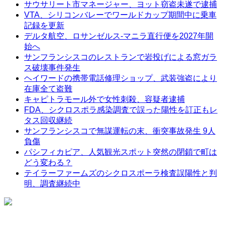
サウサリート市マネージャー、ヨット窃盗未遂で逮捕
VTA、シリコンバレーでワールドカップ期間中に乗車
記録を更新
デルタ航空、ロサンゼルス-マニラ直行便を2027年開
始へ
サンフランシスコのレストランで岩投げによる窓ガラ
ス破壊事件発生
ヘイワードの携帯電話修理ショップ、武装強盗により
在庫全て盗難
キャピトラモール外で女性刺殺、容疑者逮捕
FDA、シクロスポラ感染調査で誤った陽性を訂正もレ
タス回収継続
サンフランシスコで無謀運転の末、衝突事故発生 9人
負傷
パシフィカピア、人気観光スポット突然の閉鎖で町は
どう変わる？
テイラーファームズのシクロスポーラ検査誤陽性と判
明、調査継続中