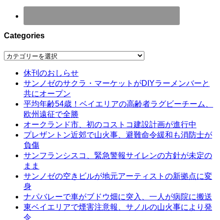
Categories
Categories
休刊のおしらせ
サンノゼのサクラ・マーケットがDIYラーメンバーと
共にオープン
平均年齢54歳！ベイエリアの高齢者ラグビーチーム、
欧州遠征で全勝
オークランド市、初のコストコ建設計画が進行中
プレザントン近郊で山火事、避難命令緩和も消防士が
負傷
サンフランシスコ、緊急警報サイレンの方針が未定の
まま
サンノゼの空きビルが地元アーティストの新拠点に変
身
ナパバレーで車がブドウ畑に突入、一人が病院に搬送
東ベイエリアで煙害注意報、サノルの山火事により発
令