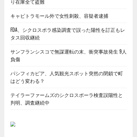
り在庫全て盗難
キャピトラモール外で女性刺殺、容疑者逮捕
FDA、シクロスポラ感染調査で誤った陽性を訂正もレ
タス回収継続
サンフランシスコで無謀運転の末、衝突事故発生 9人
負傷
パシフィカピア、人気観光スポット突然の閉鎖で町
はどう変わる？
テイラーファームズのシクロスポーラ検査誤陽性と
判明、調査継続中