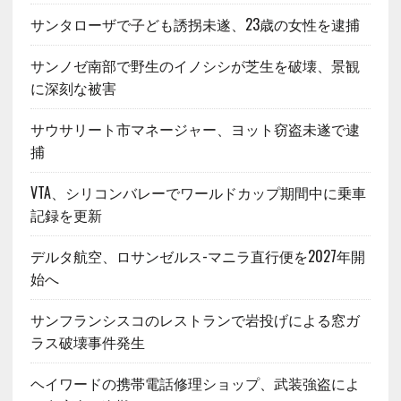
サンタローザで子ども誘拐未遂、23歳の女性を逮捕
サンノゼ南部で野生のイノシシが芝生を破壊、景観
に深刻な被害
サウサリート市マネージャー、ヨット窃盗未遂で逮
捕
VTA、シリコンバレーでワールドカップ期間中に乗車
記録を更新
デルタ航空、ロサンゼルス-マニラ直行便を2027年開
始へ
サンフランシスコのレストランで岩投げによる窓ガ
ラス破壊事件発生
ヘイワードの携帯電話修理ショップ、武装強盗によ