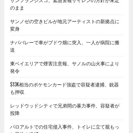
サンフランシスコ、緊急警報サイレンの方針が未定
のまま
サンノゼの空きビルが地元アーティストの新拠点に
変身
ナパバレーで車がブドウ畑に突入、一人が病院に搬
送
東ベイエリアで煙害注意報、サノルの山火事により
発令
$13K相当のポケモンカード強盗で容疑者逮捕、銃器
も押収
レッドウッドシティで兄弟間の暴力事件、容疑者が
投降
パロアルトでの住宅侵入事件、トイレに立て籠もっ