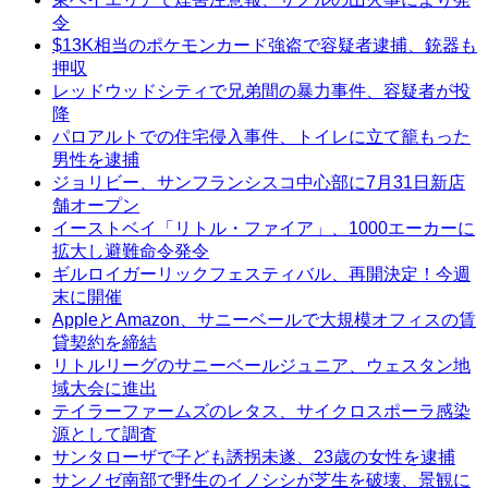
令
$13K相当のポケモンカード強盗で容疑者逮捕、銃器も
押収
レッドウッドシティで兄弟間の暴力事件、容疑者が投
降
パロアルトでの住宅侵入事件、トイレに立て籠もった
男性を逮捕
ジョリビー、サンフランシスコ中心部に7月31日新店
舗オープン
イーストベイ「リトル・ファイア」、1000エーカーに
拡大し避難命令発令
ギルロイガーリックフェスティバル、再開決定！今週
末に開催
AppleとAmazon、サニーベールで大規模オフィスの賃
貸契約を締結
リトルリーグのサニーベールジュニア、ウェスタン地
域大会に進出
テイラーファームズのレタス、サイクロスポーラ感染
源として調査
サンタローザで子ども誘拐未遂、23歳の女性を逮捕
サンノゼ南部で野生のイノシシが芝生を破壊、景観に