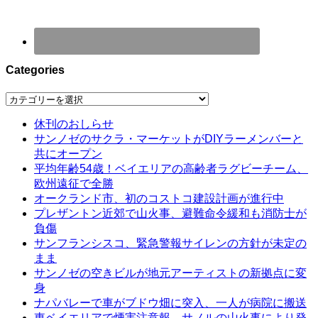
Categories
Categories
休刊のおしらせ
サンノゼのサクラ・マーケットがDIYラーメンバーと
共にオープン
平均年齢54歳！ベイエリアの高齢者ラグビーチーム、
欧州遠征で全勝
オークランド市、初のコストコ建設計画が進行中
プレザントン近郊で山火事、避難命令緩和も消防士が
負傷
サンフランシスコ、緊急警報サイレンの方針が未定の
まま
サンノゼの空きビルが地元アーティストの新拠点に変
身
ナパバレーで車がブドウ畑に突入、一人が病院に搬送
東ベイエリアで煙害注意報、サノルの山火事により発