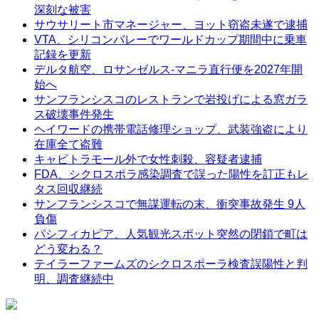
深刻な被害
サウサリート市マネージャー、ヨット窃盗未遂で逮捕
VTA、シリコンバレーでワールドカップ期間中に乗車
記録を更新
デルタ航空、ロサンゼルス-マニラ直行便を2027年開
始へ
サンフランシスコのレストランで岩投げによる窓ガラ
ス破壊事件発生
ヘイワードの携帯電話修理ショップ、武装強盗により
在庫全て盗難
キャピトラモール外で女性刺殺、容疑者逮捕
FDA、シクロスポラ感染調査で誤った陽性を訂正もレ
タス回収継続
サンフランシスコで無謀運転の末、衝突事故発生 9人
負傷
パシフィカピア、人気観光スポット突然の閉鎖で町は
どう変わる？
テイラーファームズのシクロスポーラ検査誤陽性と判
明、調査継続中