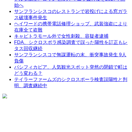
始へ
サンフランシスコのレストランで岩投げによる窓ガラ
ス破壊事件発生
ヘイワードの携帯電話修理ショップ、武装強盗により
在庫全て盗難
キャピトラモール外で女性刺殺、容疑者逮捕
FDA、シクロスポラ感染調査で誤った陽性を訂正もレ
タス回収継続
サンフランシスコで無謀運転の末、衝突事故発生 9人
負傷
パシフィカピア、人気観光スポット突然の閉鎖で町は
どう変わる？
テイラーファームズのシクロスポーラ検査誤陽性と判
明、調査継続中