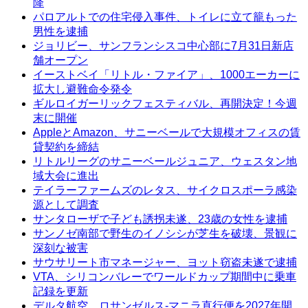
降
パロアルトでの住宅侵入事件、トイレに立て籠もった
男性を逮捕
ジョリビー、サンフランシスコ中心部に7月31日新店
舗オープン
イーストベイ「リトル・ファイア」、1000エーカーに
拡大し避難命令発令
ギルロイガーリックフェスティバル、再開決定！今週
末に開催
AppleとAmazon、サニーベールで大規模オフィスの賃
貸契約を締結
リトルリーグのサニーベールジュニア、ウェスタン地
域大会に進出
テイラーファームズのレタス、サイクロスポーラ感染
源として調査
サンタローザで子ども誘拐未遂、23歳の女性を逮捕
サンノゼ南部で野生のイノシシが芝生を破壊、景観に
深刻な被害
サウサリート市マネージャー、ヨット窃盗未遂で逮捕
VTA、シリコンバレーでワールドカップ期間中に乗車
記録を更新
デルタ航空、ロサンゼルス-マニラ直行便を2027年開