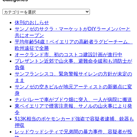
Categories
休刊のおしらせ
サンノゼのサクラ・マーケットがDIYラーメンバーと
共にオープン
平均年齢54歳！ベイエリアの高齢者ラグビーチーム、
欧州遠征で全勝
オークランド市、初のコストコ建設計画が進行中
プレザントン近郊で山火事、避難命令緩和も消防士が
負傷
サンフランシスコ、緊急警報サイレンの方針が未定の
まま
サンノゼの空きビルが地元アーティストの新拠点に変
身
ナパバレーで車がブドウ畑に突入、一人が病院に搬送
東ベイエリアで煙害注意報、サノルの山火事により発
令
$13K相当のポケモンカード強盗で容疑者逮捕、銃器も
押収
レッドウッドシティで兄弟間の暴力事件、容疑者が投