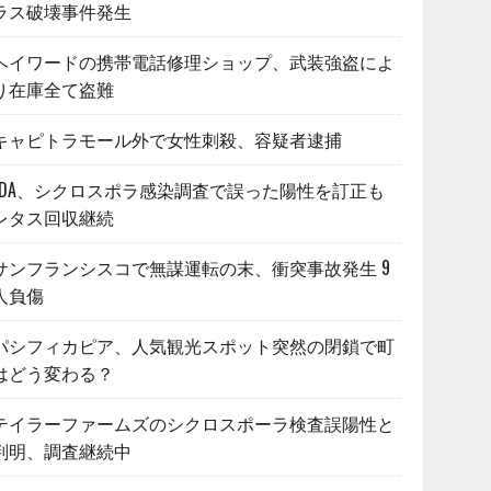
ラス破壊事件発生
ヘイワードの携帯電話修理ショップ、武装強盗によ
り在庫全て盗難
キャピトラモール外で女性刺殺、容疑者逮捕
FDA、シクロスポラ感染調査で誤った陽性を訂正も
レタス回収継続
サンフランシスコで無謀運転の末、衝突事故発生 9
人負傷
パシフィカピア、人気観光スポット突然の閉鎖で町
はどう変わる？
テイラーファームズのシクロスポーラ検査誤陽性と
判明、調査継続中