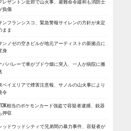
プレザントン近郊で山火事、避難命令緩和も消防士
が負傷
サンフランシスコ、緊急警報サイレンの方針が未定
のまま
サンノゼの空きビルが地元アーティストの新拠点に
変身
ナパバレーで車がブドウ畑に突入、一人が病院に搬
送
東ベイエリアで煙害注意報、サノルの山火事により
発令
$13K相当のポケモンカード強盗で容疑者逮捕、銃器
も押収
レッドウッドシティで兄弟間の暴力事件、容疑者が