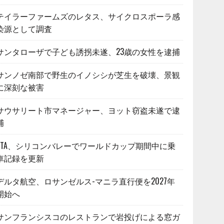
テイラーファームズのレタス、サイクロスポーラ感
染源として調査
サンタローザで子ども誘拐未遂、23歳の女性を逮捕
サンノゼ南部で野生のイノシシが芝生を破壊、景観
に深刻な被害
サウサリート市マネージャー、ヨット窃盗未遂で逮
捕
VTA、シリコンバレーでワールドカップ期間中に乗
車記録を更新
デルタ航空、ロサンゼルス-マニラ直行便を2027年
開始へ
サンフランシスコのレストランで岩投げによる窓ガ