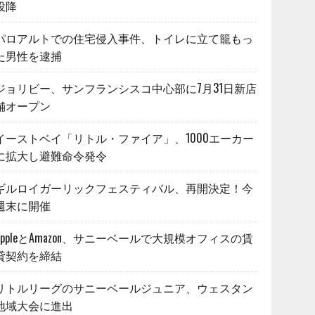
投降
パロアルトでの住宅侵入事件、トイレに立て籠もっ
た男性を逮捕
ジョリビー、サンフランシスコ中心部に7月31日新店
舗オープン
イーストベイ「リトル・ファイア」、1000エーカー
に拡大し避難命令発令
ギルロイガーリックフェスティバル、再開決定！今
週末に開催
AppleとAmazon、サニーベールで大規模オフィスの賃
貸契約を締結
リトルリーグのサニーベールジュニア、ウェスタン
地域大会に進出