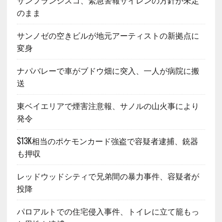
サンフランシスコ、緊急警報サイレンの方針が未定
のまま
サンノゼの空きビルが地元アーティストの新拠点に
変身
ナパバレーで車がブドウ畑に突入、一人が病院に搬
送
東ベイエリアで煙害注意報、サノルの山火事により
発令
$13K相当のポケモンカード強盗で容疑者逮捕、銃器
も押収
レッドウッドシティで兄弟間の暴力事件、容疑者が
投降
パロアルトでの住宅侵入事件、トイレに立て籠もっ