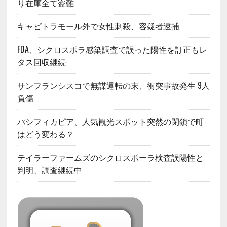
り在庫全て盗難
キャピトラモール外で女性刺殺、容疑者逮捕
FDA、シクロスポラ感染調査で誤った陽性を訂正もレ
タス回収継続
サンフランシスコで無謀運転の末、衝突事故発生 9人
負傷
パシフィカピア、人気観光スポット突然の閉鎖で町
はどう変わる？
テイラーファームズのシクロスポーラ検査誤陽性と
判明、調査継続中