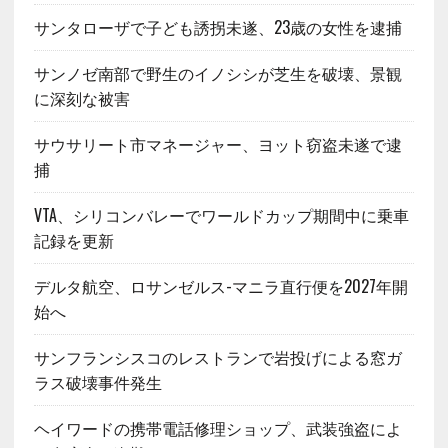
サンタローザで子ども誘拐未遂、23歳の女性を逮捕
サンノゼ南部で野生のイノシシが芝生を破壊、景観
に深刻な被害
サウサリート市マネージャー、ヨット窃盗未遂で逮
捕
VTA、シリコンバレーでワールドカップ期間中に乗車
記録を更新
デルタ航空、ロサンゼルス-マニラ直行便を2027年開
始へ
サンフランシスコのレストランで岩投げによる窓ガ
ラス破壊事件発生
ヘイワードの携帯電話修理ショップ、武装強盗によ