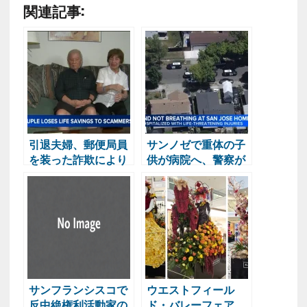
関連記事:
引退夫婦、郵便局員
サンノゼで重体の子
を装った詐欺により
供が病院へ、警察が
約85万ドルの貯蓄を
捜査開始
失う
サンフランシスコで
ウエストフィール
反中絶権利活動家の
ド・バレーフェア、