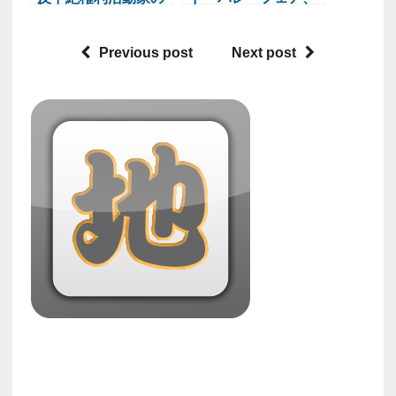
デモ行進
旧正月テーマのフロ
ーラルアート展「ル
Previous post
Next post
ネール」開催