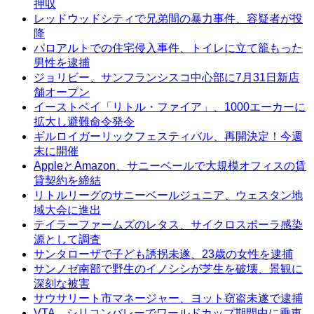
押収
レッドウッドシティで兄弟間の暴力事件、容疑者が投
降
パロアルトでの住宅侵入事件、トイレに立て籠もった
男性を逮捕
ジョリビー、サンフランシスコ中心部に7月31日新店
舗オープン
イーストベイ「リトル・ファイア」、1000エーカーに
拡大し避難命令発令
ギルロイガーリックフェスティバル、再開決定！今週
末に開催
AppleとAmazon、サニーベールで大規模オフィスの賃
貸契約を締結
リトルリーグのサニーベールジュニア、ウェスタン地
域大会に進出
テイラーファームズのレタス、サイクロスポーラ感染
源として調査
サンタローザで子ども誘拐未遂、23歳の女性を逮捕
サンノゼ南部で野生のイノシシが芝生を破壊、景観に
深刻な被害
サウサリート市マネージャー、ヨット窃盗未遂で逮捕
VTA、シリコンバレーでワールドカップ期間中に乗車