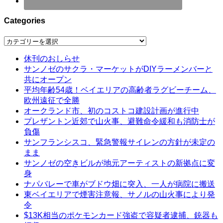
Categories
Categories
休刊のおしらせ
サンノゼのサクラ・マーケットがDIYラーメンバーと
共にオープン
平均年齢54歳！ベイエリアの高齢者ラグビーチーム、
欧州遠征で全勝
オークランド市、初のコストコ建設計画が進行中
プレザントン近郊で山火事、避難命令緩和も消防士が
負傷
サンフランシスコ、緊急警報サイレンの方針が未定の
まま
サンノゼの空きビルが地元アーティストの新拠点に変
身
ナパバレーで車がブドウ畑に突入、一人が病院に搬送
東ベイエリアで煙害注意報、サノルの山火事により発
令
$13K相当のポケモンカード強盗で容疑者逮捕、銃器も