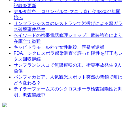
記録を更新
デルタ航空、ロサンゼルス-マニラ直行便を2027年開
始へ
サンフランシスコのレストランで岩投げによる窓ガラ
ス破壊事件発生
ヘイワードの携帯電話修理ショップ、武装強盗により
在庫全て盗難
キャピトラモール外で女性刺殺、容疑者逮捕
FDA、シクロスポラ感染調査で誤った陽性を訂正もレ
タス回収継続
サンフランシスコで無謀運転の末、衝突事故発生 9人
負傷
パシフィカピア、人気観光スポット突然の閉鎖で町は
どう変わる？
テイラーファームズのシクロスポーラ検査誤陽性と判
明、調査継続中