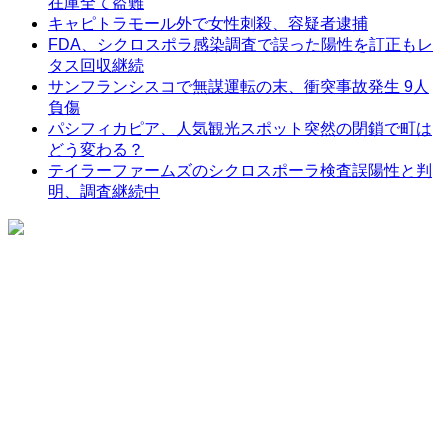
在庫全て盗難
キャピトラモール外で女性刺殺、容疑者逮捕
FDA、シクロスポラ感染調査で誤った陽性を訂正もレ
タス回収継続
サンフランシスコで無謀運転の末、衝突事故発生 9人
負傷
パシフィカピア、人気観光スポット突然の閉鎖で町は
どう変わる？
テイラーファームズのシクロスポーラ検査誤陽性と判
明、調査継続中