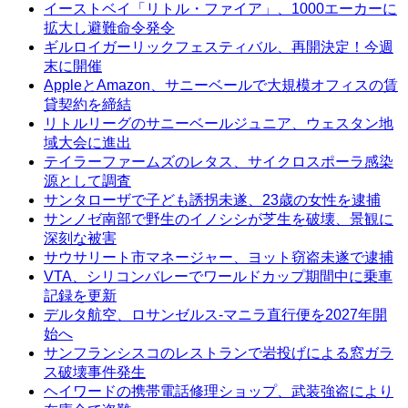
イーストベイ「リトル・ファイア」、1000エーカーに
拡大し避難命令発令
ギルロイガーリックフェスティバル、再開決定！今週
末に開催
AppleとAmazon、サニーベールで大規模オフィスの賃
貸契約を締結
リトルリーグのサニーベールジュニア、ウェスタン地
域大会に進出
テイラーファームズのレタス、サイクロスポーラ感染
源として調査
サンタローザで子ども誘拐未遂、23歳の女性を逮捕
サンノゼ南部で野生のイノシシが芝生を破壊、景観に
深刻な被害
サウサリート市マネージャー、ヨット窃盗未遂で逮捕
VTA、シリコンバレーでワールドカップ期間中に乗車
記録を更新
デルタ航空、ロサンゼルス-マニラ直行便を2027年開
始へ
サンフランシスコのレストランで岩投げによる窓ガラ
ス破壊事件発生
ヘイワードの携帯電話修理ショップ、武装強盗により