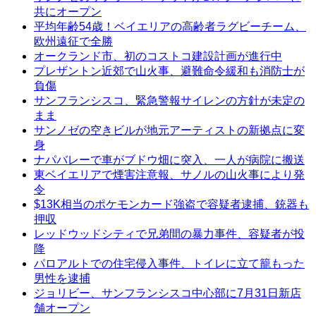
共にオープン
平均年齢54歳！ベイエリアの高齢者ラグビーチーム、
欧州遠征で全勝
オークランド市、初のコストコ建設計画が進行中
プレザントン近郊で山火事、避難命令緩和も消防士が
負傷
サンフランシスコ、緊急警報サイレンの方針が未定の
まま
サンノゼの空きビルが地元アーティストの新拠点に変
身
ナパバレーで車がブドウ畑に突入、一人が病院に搬送
東ベイエリアで煙害注意報、サノルの山火事により発
令
$13K相当のポケモンカード強盗で容疑者逮捕、銃器も
押収
レッドウッドシティで兄弟間の暴力事件、容疑者が投
降
パロアルトでの住宅侵入事件、トイレに立て籠もった
男性を逮捕
ジョリビー、サンフランシスコ中心部に7月31日新店
舗オープン