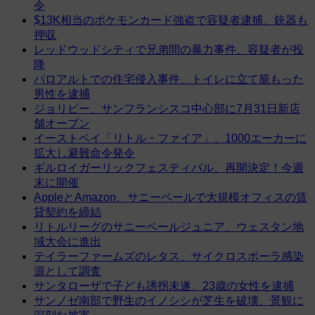
令
$13K相当のポケモンカード強盗で容疑者逮捕、銃器も
押収
レッドウッドシティで兄弟間の暴力事件、容疑者が投
降
パロアルトでの住宅侵入事件、トイレに立て籠もった
男性を逮捕
ジョリビー、サンフランシスコ中心部に7月31日新店
舗オープン
イーストベイ「リトル・ファイア」、1000エーカーに
拡大し避難命令発令
ギルロイガーリックフェスティバル、再開決定！今週
末に開催
AppleとAmazon、サニーベールで大規模オフィスの賃
貸契約を締結
リトルリーグのサニーベールジュニア、ウェスタン地
域大会に進出
テイラーファームズのレタス、サイクロスポーラ感染
源として調査
サンタローザで子ども誘拐未遂、23歳の女性を逮捕
サンノゼ南部で野生のイノシシが芝生を破壊、景観に