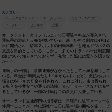
カテゴリー:
アラメダカウンティ
オークランド
カリフォルニア州
バークレイ
ビジネス
交通
オークランド、カリフォルニアで日曜駐車料金が導入され、
運転手の混乱と反発を招いている。新しい料金制度は4月12
日に開始され、駐車スポットの回転率向上と地元ビジネスの
支援を目的としている。しかし、多くのドライバーは制度開
始について知らされておらず、発覚した際には驚きを隠せな
かった。
運転手の一部は、事前通知がなかったとして不満を漏らして
いる。料金は1時間あたり1ドルから4ドルだが、支払わない
場合は64ドルの罰金を科される。これに対し、市は得られ
る収入を公共安全や通りの清掃、青少年サービスなどに充て
るとしているが、一部の住民はこの変更に反発している。
オークランド交通部門の指導者は、日曜日に駐車メーターを
使用することが、特に混雑する日に駐車場の回転を促し、ビ
ジターがビジネスを利用しやすくする手段だと説明してい