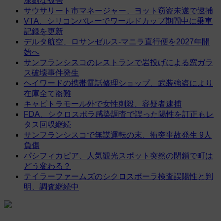
深刻な被害
サウサリート市マネージャー、ヨット窃盗未遂で逮捕
VTA、シリコンバレーでワールドカップ期間中に乗車
記録を更新
デルタ航空、ロサンゼルス-マニラ直行便を2027年開
始へ
サンフランシスコのレストランで岩投げによる窓ガラ
ス破壊事件発生
ヘイワードの携帯電話修理ショップ、武装強盗により
在庫全て盗難
キャピトラモール外で女性刺殺、容疑者逮捕
FDA、シクロスポラ感染調査で誤った陽性を訂正もレ
タス回収継続
サンフランシスコで無謀運転の末、衝突事故発生 9人
負傷
パシフィカピア、人気観光スポット突然の閉鎖で町は
どう変わる？
テイラーファームズのシクロスポーラ検査誤陽性と判
明、調査継続中