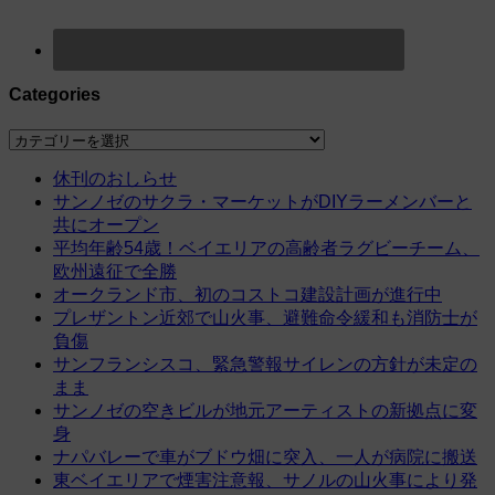
Categories
Categories
休刊のおしらせ
サンノゼのサクラ・マーケットがDIYラーメンバーと
共にオープン
平均年齢54歳！ベイエリアの高齢者ラグビーチーム、
欧州遠征で全勝
オークランド市、初のコストコ建設計画が進行中
プレザントン近郊で山火事、避難命令緩和も消防士が
負傷
サンフランシスコ、緊急警報サイレンの方針が未定の
まま
サンノゼの空きビルが地元アーティストの新拠点に変
身
ナパバレーで車がブドウ畑に突入、一人が病院に搬送
東ベイエリアで煙害注意報、サノルの山火事により発