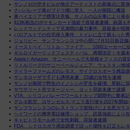
サンノゼの空きビルが地元アーティストの新拠点に変身
ナパバレーで車がブドウ畑に突入、一人が病院に搬送
東ベイエリアで煙害注意報、サノルの山火事により発令
$13K相当のポケモンカード強盗で容疑者逮捕、銃器も
レッドウッドシティで兄弟間の暴力事件、容疑者が投降
パロアルトでの住宅侵入事件、トイレに立て籠もった男
ジョリビー、サンフランシスコ中心部に7月31日新店舗
イーストベイ「リトル・ファイア」、1000エーカーに
ギルロイガーリックフェスティバル、再開決定！今週末
AppleとAmazon、サニーベールで大規模オフィスの
リトルリーグのサニーベールジュニア、ウェスタン地域
テイラーファームズのレタス、サイクロスポーラ感染源
サンタローザで子ども誘拐未遂、23歳の女性を逮捕
サンノゼ南部で野生のイノシシが芝生を破壊、景観に深
サウサリート市マネージャー、ヨット窃盗未遂で逮捕
VTA、シリコンバレーでワールドカップ期間中に乗車
デルタ航空、ロサンゼルス-マニラ直行便を2027年開始
サンフランシスコのレストランで岩投げによる窓ガラス
ヘイワードの携帯電話修理ショップ、武装強盗により在
キャピトラモール外で女性刺殺、容疑者逮捕
FDA、シクロスポラ感染調査で誤った陽性を訂正もレ