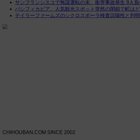
サンフランシスコで無謀運転の末、衝突事故発生 9人負
パシフィカピア、人気観光スポット突然の閉鎖で町はど
テイラーファームズのシクロスポーラ検査誤陽性と判明
CHIHOUBAN.COM SINCE 2002