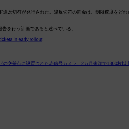
ピード違反切符が発行された。違反切符の罰金は、制限速度をどれ
報告を行う計画であると述べている。
kets in early rollout
ゼの交差点に設置された赤信号カメラ、2カ月未満で1800枚以