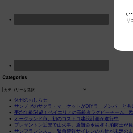
い
リ
Categories
Categories
休刊のおしらせ
サンノゼのサクラ・マーケットがDIYラーメンバーと共
平均年齢54歳！ベイエリアの高齢者ラグビーチーム、
オークランド市、初のコストコ建設計画が進行中
プレザントン近郊で山火事、避難命令緩和も消防士が負
サンフランシスコ、緊急警報サイレンの方針が未定のま