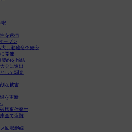
押収
性を逮捕
オープン
拡大し避難命令発令
に開催
賃貸契約を締結
大会に進出
として調査
刻な被害
記録を更新
へ
破壊事件発生
庫全て盗難
タス回収継続