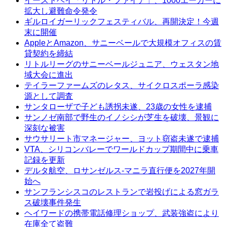
イーストベイ「リトル・ファイア」、1000エーカーに
拡大し避難命令発令
ギルロイガーリックフェスティバル、再開決定！今週
末に開催
AppleとAmazon、サニーベールで大規模オフィスの賃
貸契約を締結
リトルリーグのサニーベールジュニア、ウェスタン地
域大会に進出
テイラーファームズのレタス、サイクロスポーラ感染
源として調査
サンタローザで子ども誘拐未遂、23歳の女性を逮捕
サンノゼ南部で野生のイノシシが芝生を破壊、景観に
深刻な被害
サウサリート市マネージャー、ヨット窃盗未遂で逮捕
VTA、シリコンバレーでワールドカップ期間中に乗車
記録を更新
デルタ航空、ロサンゼルス-マニラ直行便を2027年開
始へ
サンフランシスコのレストランで岩投げによる窓ガラ
ス破壊事件発生
ヘイワードの携帯電話修理ショップ、武装強盗により
在庫全て盗難