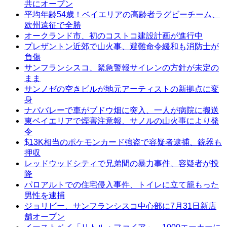
共にオープン
平均年齢54歳！ベイエリアの高齢者ラグビーチーム、
欧州遠征で全勝
オークランド市、初のコストコ建設計画が進行中
プレザントン近郊で山火事、避難命令緩和も消防士が
負傷
サンフランシスコ、緊急警報サイレンの方針が未定の
まま
サンノゼの空きビルが地元アーティストの新拠点に変
身
ナパバレーで車がブドウ畑に突入、一人が病院に搬送
東ベイエリアで煙害注意報、サノルの山火事により発
令
$13K相当のポケモンカード強盗で容疑者逮捕、銃器も
押収
レッドウッドシティで兄弟間の暴力事件、容疑者が投
降
パロアルトでの住宅侵入事件、トイレに立て籠もった
男性を逮捕
ジョリビー、サンフランシスコ中心部に7月31日新店
舗オープン