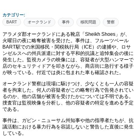
カテゴリー:
BART
オークランド
事件
移民問題
警察
アラメダ郡オークランドにある靴店「Sheikh Shoes」が、
火曜日の夜に略奪被害を受けた。事件は、フルーツベール
BART駅での米国移民・関税執行局（ICE）の逮捕や、ロサ
ンゼルスへの州兵派遣に対する平和的抗議と追悼集会の後に
発生した。監視カメラの映像には、容疑者が大型ハンマーで
店のセキュリティドアを叩きながら、商店街に急行する様子
が映っている。付近では炎に包まれた車も確認された。
オークランド警察は現場に駆けつけ、少なくとも一人の容疑
者を拘束した。何人の容疑者がこの略奪行為で告発されてい
るのか、他の店舗が被害を受けたかについては不明である。
捜査官は監視映像を分析し、他の容疑者の特定を進める予定
である。
事件は、ガビン・ニューサム州知事や他の指導者たちが、抗
議活動における暴力行為を容認しないと警告した直後に発生
している。