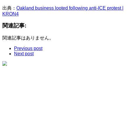
出典：
Oakland business looted following anti-ICE protest |
KRON4
関連記事:
関連記事はありません。
Previous post
Next post