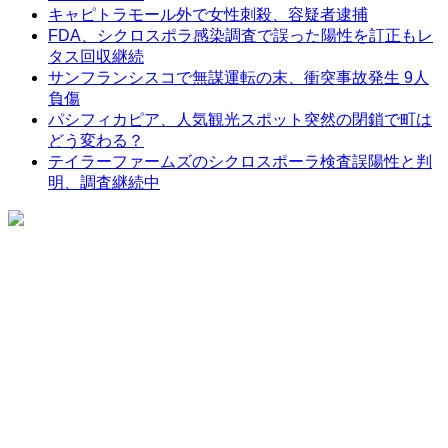
キャピトラモール外で女性刺殺、容疑者逮捕
FDA、シクロスポラ感染調査で誤った陽性を訂正もレ
タス回収継続
サンフランシスコで無謀運転の末、衝突事故発生 9人
負傷
パシフィカピア、人気観光スポット突然の閉鎖で町は
どう変わる？
テイラーファームズのシクロスポーラ検査誤陽性と判
明、調査継続中