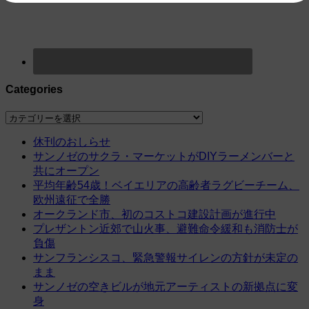
Categories
Categories
休刊のおしらせ
サンノゼのサクラ・マーケットがDIYラーメンバーと
共にオープン
平均年齢54歳！ベイエリアの高齢者ラグビーチーム、
欧州遠征で全勝
オークランド市、初のコストコ建設計画が進行中
プレザントン近郊で山火事、避難命令緩和も消防士が
負傷
サンフランシスコ、緊急警報サイレンの方針が未定の
まま
サンノゼの空きビルが地元アーティストの新拠点に変
身