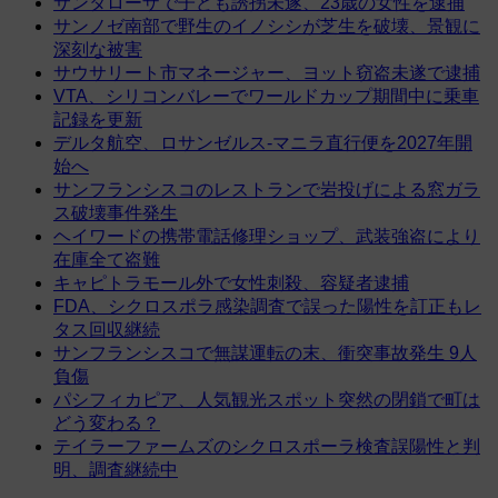
サンタローザで子ども誘拐未遂、23歳の女性を逮捕
サンノゼ南部で野生のイノシシが芝生を破壊、景観に
深刻な被害
サウサリート市マネージャー、ヨット窃盗未遂で逮捕
VTA、シリコンバレーでワールドカップ期間中に乗車
記録を更新
デルタ航空、ロサンゼルス-マニラ直行便を2027年開
始へ
サンフランシスコのレストランで岩投げによる窓ガラ
ス破壊事件発生
ヘイワードの携帯電話修理ショップ、武装強盗により
在庫全て盗難
キャピトラモール外で女性刺殺、容疑者逮捕
FDA、シクロスポラ感染調査で誤った陽性を訂正もレ
タス回収継続
サンフランシスコで無謀運転の末、衝突事故発生 9人
負傷
パシフィカピア、人気観光スポット突然の閉鎖で町は
どう変わる？
テイラーファームズのシクロスポーラ検査誤陽性と判
明、調査継続中