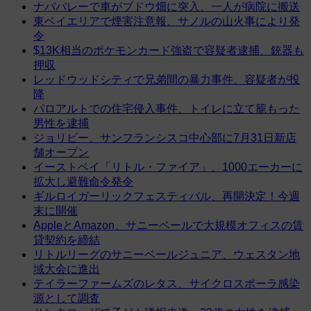
ナパバレーで車がブドウ畑に突入、一人が病院に搬送
東ベイエリアで煙害注意報、サノルの山火事により発
令
$13K相当のポケモンカード強盗で容疑者逮捕、銃器も
押収
レッドウッドシティで兄弟間の暴力事件、容疑者が投
降
パロアルトでの住宅侵入事件、トイレに立て籠もった
男性を逮捕
ジョリビー、サンフランシスコ中心部に7月31日新店
舗オープン
イーストベイ「リトル・ファイア」、1000エーカーに
拡大し避難命令発令
ギルロイガーリックフェスティバル、再開決定！今週
末に開催
AppleとAmazon、サニーベールで大規模オフィスの賃
貸契約を締結
リトルリーグのサニーベールジュニア、ウェスタン地
域大会に進出
テイラーファームズのレタス、サイクロスポーラ感染
源として調査