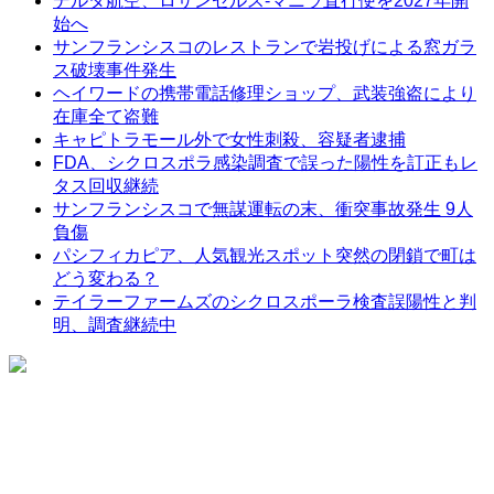
デルタ航空、ロサンゼルス-マニラ直行便を2027年開
始へ
サンフランシスコのレストランで岩投げによる窓ガラ
ス破壊事件発生
ヘイワードの携帯電話修理ショップ、武装強盗により
在庫全て盗難
キャピトラモール外で女性刺殺、容疑者逮捕
FDA、シクロスポラ感染調査で誤った陽性を訂正もレ
タス回収継続
サンフランシスコで無謀運転の末、衝突事故発生 9人
負傷
パシフィカピア、人気観光スポット突然の閉鎖で町は
どう変わる？
テイラーファームズのシクロスポーラ検査誤陽性と判
明、調査継続中