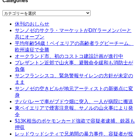
Categories
Categories
休刊のおしらせ
サンノゼのサクラ・マーケットがDIYラーメンバーと
共にオープン
平均年齢54歳！ベイエリアの高齢者ラグビーチーム、
欧州遠征で全勝
オークランド市、初のコストコ建設計画が進行中
プレザントン近郊で山火事、避難命令緩和も消防士が
負傷
サンフランシスコ、緊急警報サイレンの方針が未定の
まま
サンノゼの空きビルが地元アーティストの新拠点に変
身
ナパバレーで車がブドウ畑に突入、一人が病院に搬送
東ベイエリアで煙害注意報、サノルの山火事により発
令
$13K相当のポケモンカード強盗で容疑者逮捕、銃器も
押収
レッドウッドシティで兄弟間の暴力事件、容疑者が投