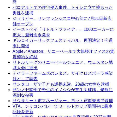
降
パロアルトでの住宅侵入事件、トイレに立て籠もった
男性を逮捕
ジョリビー、サンフランシスコ中心部に7月31日新店
舗オープン
イーストベイ「リトル・ファイア」、1000エーカーに
拡大し避難命令発令
ギルロイガーリックフェスティバル、再開決定！今週
末に開催
AppleとAmazon、サニーベールで大規模オフィスの賃
貸契約を締結
リトルリーグのサニーベールジュニア、ウェスタン地
域大会に進出
テイラーファームズのレタス、サイクロスポーラ感染
源として調査
サンタローザで子ども誘拐未遂、23歳の女性を逮捕
サンノゼ南部で野生のイノシシが芝生を破壊、景観に
深刻な被害
サウサリート市マネージャー、ヨット窃盗未遂で逮捕
VTA、シリコンバレーでワールドカップ期間中に乗車
記録を更新