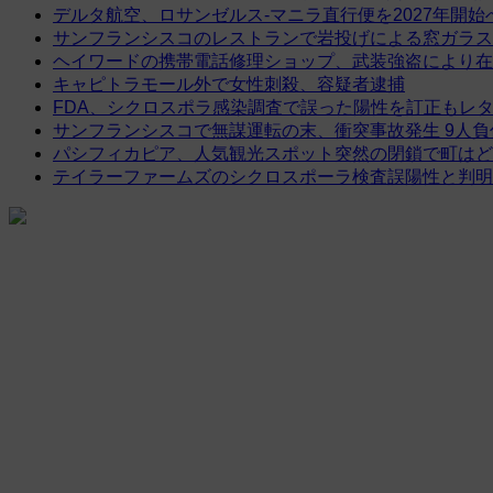
デルタ航空、ロサンゼルス-マニラ直行便を2027年開始
サンフランシスコのレストランで岩投げによる窓ガラス
ヘイワードの携帯電話修理ショップ、武装強盗により在
キャピトラモール外で女性刺殺、容疑者逮捕
FDA、シクロスポラ感染調査で誤った陽性を訂正もレ
サンフランシスコで無謀運転の末、衝突事故発生 9人負
パシフィカピア、人気観光スポット突然の閉鎖で町はど
テイラーファームズのシクロスポーラ検査誤陽性と判明