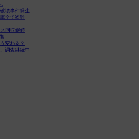
へ
破壊事件発生
庫全て盗難
タス回収継続
傷
う変わる？
、調査継続中