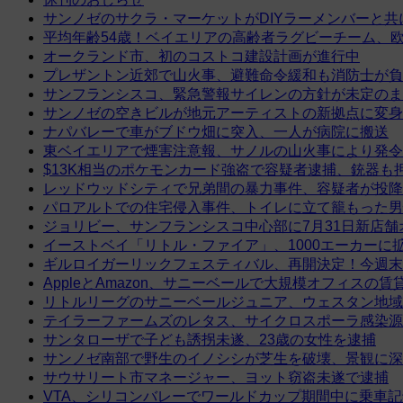
サンノゼのサクラ・マーケットがDIYラーメンバーと共
平均年齢54歳！ベイエリアの高齢者ラグビーチーム、
オークランド市、初のコストコ建設計画が進行中
プレザントン近郊で山火事、避難命令緩和も消防士が負
サンフランシスコ、緊急警報サイレンの方針が未定のま
サンノゼの空きビルが地元アーティストの新拠点に変身
ナパバレーで車がブドウ畑に突入、一人が病院に搬送
東ベイエリアで煙害注意報、サノルの山火事により発令
$13K相当のポケモンカード強盗で容疑者逮捕、銃器も
レッドウッドシティで兄弟間の暴力事件、容疑者が投降
パロアルトでの住宅侵入事件、トイレに立て籠もった男
ジョリビー、サンフランシスコ中心部に7月31日新店舗
イーストベイ「リトル・ファイア」、1000エーカーに
ギルロイガーリックフェスティバル、再開決定！今週末
AppleとAmazon、サニーベールで大規模オフィスの
リトルリーグのサニーベールジュニア、ウェスタン地域
テイラーファームズのレタス、サイクロスポーラ感染源
サンタローザで子ども誘拐未遂、23歳の女性を逮捕
サンノゼ南部で野生のイノシシが芝生を破壊、景観に深
サウサリート市マネージャー、ヨット窃盗未遂で逮捕
VTA、シリコンバレーでワールドカップ期間中に乗車