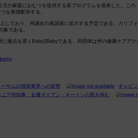
児の家庭におむつを提供する新プログラムを発表した。この「ゴー
むつを無償配布する。
て計上しており、州議会の承認後に拡大する予定である。カリフォ
の対象である。
に拠点を置くBaby2Babyである。同団体は州の健康ケアア
wborns
ューサムの技術業界への姿勢
ギャビン
ルニア州知事、女優ダイアン・キートンの死を悼む