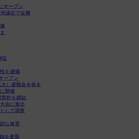
にオープン
欧州遠征で全勝
傷
ま
押収
性を逮捕
オープン
拡大し避難命令発令
に開催
賃貸契約を締結
大会に進出
として調査
刻な被害
記録を更新