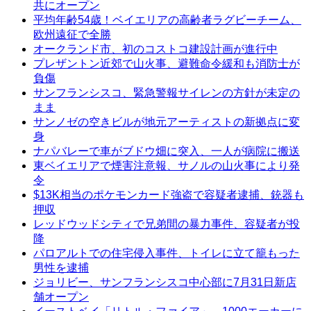
共にオープン
平均年齢54歳！ベイエリアの高齢者ラグビーチーム、
欧州遠征で全勝
オークランド市、初のコストコ建設計画が進行中
プレザントン近郊で山火事、避難命令緩和も消防士が
負傷
サンフランシスコ、緊急警報サイレンの方針が未定の
まま
サンノゼの空きビルが地元アーティストの新拠点に変
身
ナパバレーで車がブドウ畑に突入、一人が病院に搬送
東ベイエリアで煙害注意報、サノルの山火事により発
令
$13K相当のポケモンカード強盗で容疑者逮捕、銃器も
押収
レッドウッドシティで兄弟間の暴力事件、容疑者が投
降
パロアルトでの住宅侵入事件、トイレに立て籠もった
男性を逮捕
ジョリビー、サンフランシスコ中心部に7月31日新店
舗オープン