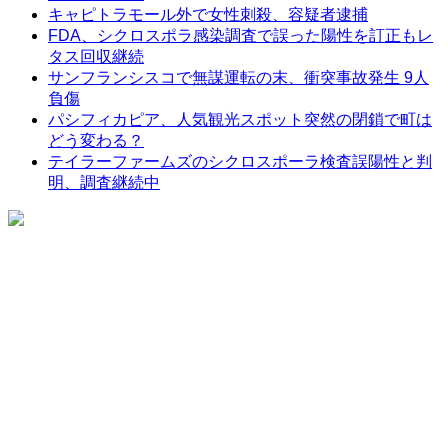
キャピトラモール外で女性刺殺、容疑者逮捕
FDA、シクロスポラ感染調査で誤った陽性を訂正もレ
タス回収継続
サンフランシスコで無謀運転の末、衝突事故発生 9人
負傷
パシフィカピア、人気観光スポット突然の閉鎖で町は
どう変わる？
テイラーファームズのシクロスポーラ検査誤陽性と判
明、調査継続中