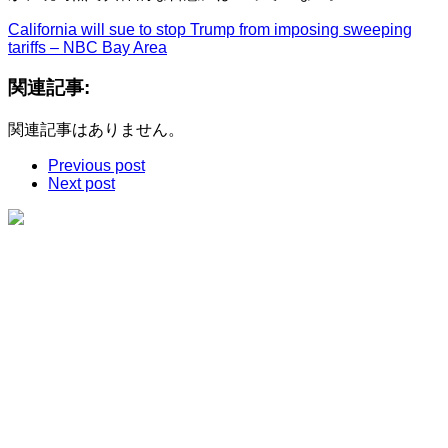
California will sue to stop Trump from imposing sweeping
tariffs – NBC Bay Area
関連記事:
関連記事はありません。
Previous post
Next post