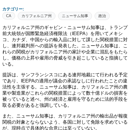
カテゴリー:
CA
カリフォルニア州
ニューサム知事
政治
カリフォルニア州のギャビン・ニューサム知事は、トランプ
前大統領が国際緊急経済権限法（IEEPA）を用いてメキシ
コ、カナダ、中国からの輸入品に対して課した関税措置に対
し、連邦裁判所への提訴を発表した。​ニューサム知事は、こ
れらの関税がカリフォルニア州の家計や企業に混乱をもたら
し、価格の上昇や雇用の脅威を引き起こしていると指摘して
いる。​
提訴は、サンフランシスコにある連邦地裁にて行われる予定
であり、IEEPAの適用が議会の承認なしに行われたことの違
法性を主張する。​ニューサム知事は、カリフォルニア州の農
業や製造業がこれらの関税措置によって数十億ドルの損害を
被っていると述べ、州の経済と雇用を守るために法的手段を
取る必要があると強調している。​
また、ニューサム知事は、カリフォルニア州の輸出品が報復
関税の対象とならないよう、各国に対して免除を求めている
が、現時点で具体的な合意には至っていない。