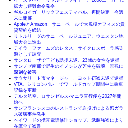
イーストベイ「リトル・ファイア」、1000エーカーに
拡大し避難命令発令
ギルロイガーリックフェスティバル、再開決定！今週
末に開催
AppleとAmazon、サニーベールで大規模オフィスの賃
貸契約を締結
リトルリーグのサニーベールジュニア、ウェスタン地
域大会に進出
テイラーファームズのレタス、サイクロスポーラ感染
源として調査
サンタローザで子ども誘拐未遂、23歳の女性を逮捕
サンノゼ南部で野生のイノシシが芝生を破壊、景観に
深刻な被害
サウサリート市マネージャー、ヨット窃盗未遂で逮捕
VTA、シリコンバレーでワールドカップ期間中に乗車
記録を更新
デルタ航空、ロサンゼルス-マニラ直行便を2027年開
始へ
サンフランシスコのレストランで岩投げによる窓ガラ
ス破壊事件発生
ヘイワードの携帯電話修理ショップ、武装強盗により
在庫全て盗難