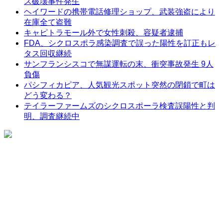
ス破壊事件発生
ヘイワードの携帯電話修理ショップ、武装強盗により
在庫全て盗難
キャピトラモール外で女性刺殺、容疑者逮捕
FDA、シクロスポラ感染調査で誤った陽性を訂正もレ
タス回収継続
サンフランシスコで無謀運転の末、衝突事故発生 9人
負傷
パシフィカピア、人気観光スポット突然の閉鎖で町は
どう変わる？
テイラーファームズのシクロスポーラ検査誤陽性と判
明、調査継続中