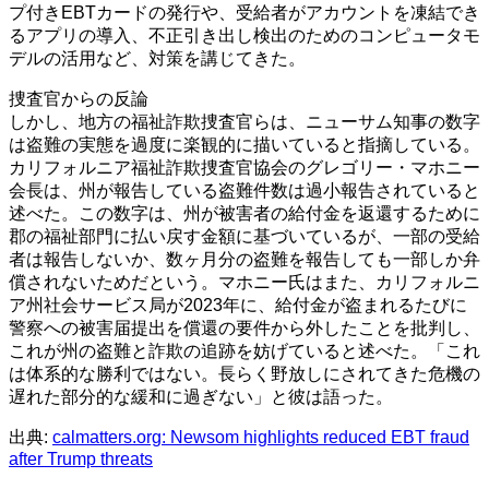
プ付きEBTカードの発行や、受給者がアカウントを凍結でき
るアプリの導入、不正引き出し検出のためのコンピュータモ
デルの活用など、対策を講じてきた。
捜査官からの反論
しかし、地方の福祉詐欺捜査官らは、ニューサム知事の数字
は盗難の実態を過度に楽観的に描いていると指摘している。
カリフォルニア福祉詐欺捜査官協会のグレゴリー・マホニー
会長は、州が報告している盗難件数は過小報告されていると
述べた。この数字は、州が被害者の給付金を返還するために
郡の福祉部門に払い戻す金額に基づいているが、一部の受給
者は報告しないか、数ヶ月分の盗難を報告しても一部しか弁
償されないためだという。マホニー氏はまた、カリフォルニ
ア州社会サービス局が2023年に、給付金が盗まれるたびに
警察への被害届提出を償還の要件から外したことを批判し、
これが州の盗難と詐欺の追跡を妨げていると述べた。「これ
は体系的な勝利ではない。長らく野放しにされてきた危機の
遅れた部分的な緩和に過ぎない」と彼は語った。
出典:
calmatters.org: Newsom highlights reduced EBT fraud
after Trump threats