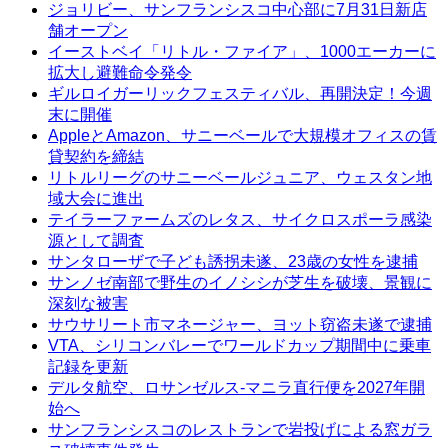
ジョリビー、サンフランシスコ中心部に7月31日新店
舗オープン
イーストベイ「リトル・ファイア」、1000エーカーに
拡大し避難命令発令
ギルロイガーリックフェスティバル、再開決定！今週
末に開催
AppleとAmazon、サニーベールで大規模オフィスの賃
貸契約を締結
リトルリーグのサニーベールジュニア、ウェスタン地
域大会に進出
テイラーファームズのレタス、サイクロスポーラ感染
源として調査
サンタローザで子ども誘拐未遂、23歳の女性を逮捕
サンノゼ南部で野生のイノシシが芝生を破壊、景観に
深刻な被害
サウサリート市マネージャー、ヨット窃盗未遂で逮捕
VTA、シリコンバレーでワールドカップ期間中に乗車
記録を更新
デルタ航空、ロサンゼルス-マニラ直行便を2027年開
始へ
サンフランシスコのレストランで岩投げによる窓ガラ