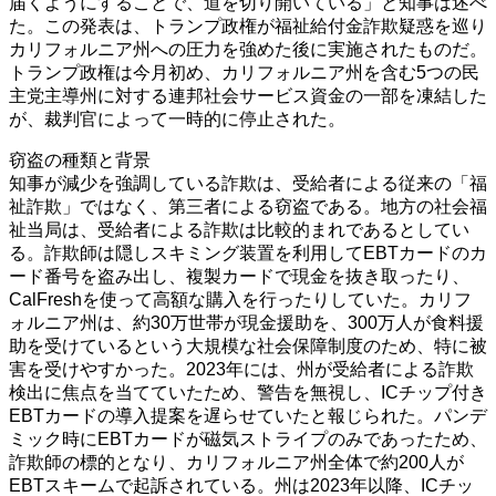
届くようにすることで、道を切り開いている」と知事は述べ
た。この発表は、トランプ政権が福祉給付金詐欺疑惑を巡り
カリフォルニア州への圧力を強めた後に実施されたものだ。
トランプ政権は今月初め、カリフォルニア州を含む5つの民
主党主導州に対する連邦社会サービス資金の一部を凍結した
が、裁判官によって一時的に停止された。
窃盗の種類と背景
知事が減少を強調している詐欺は、受給者による従来の「福
祉詐欺」ではなく、第三者による窃盗である。地方の社会福
祉当局は、受給者による詐欺は比較的まれであるとしてい
る。詐欺師は隠しスキミング装置を利用してEBTカードのカ
ード番号を盗み出し、複製カードで現金を抜き取ったり、
CalFreshを使って高額な購入を行ったりしていた。カリフ
ォルニア州は、約30万世帯が現金援助を、300万人が食料援
助を受けているという大規模な社会保障制度のため、特に被
害を受けやすかった。2023年には、州が受給者による詐欺
検出に焦点を当てていたため、警告を無視し、ICチップ付き
EBTカードの導入提案を遅らせていたと報じられた。パンデ
ミック時にEBTカードが磁気ストライプのみであったため、
詐欺師の標的となり、カリフォルニア州全体で約200人が
EBTスキームで起訴されている。州は2023年以降、ICチッ