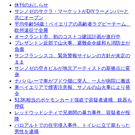
休刊のおしらせ
サンノゼのサクラ・マーケットがDIYラーメンバーと
共にオープン
平均年齢54歳！ベイエリアの高齢者ラグビーチーム、
欧州遠征で全勝
オークランド市、初のコストコ建設計画が進行中
プレザントン近郊で山火事、避難命令緩和も消防士が
負傷
サンフランシスコ、緊急警報サイレンの方針が未定の
まま
サンノゼの空きビルが地元アーティストの新拠点に変
身
ナパバレーで車がブドウ畑に突入、一人が病院に搬送
東ベイエリアで煙害注意報、サノルの山火事により発
令
$13K相当のポケモンカード強盗で容疑者逮捕、銃器も
押収
レッドウッドシティで兄弟間の暴力事件、容疑者が投
降
パロアルトでの住宅侵入事件、トイレに立て籠もった
男性を逮捕