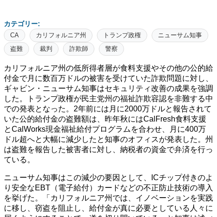
カテゴリー:
CA
カリフォルニア州
トランプ政権
ニューサム知事
盗難
裁判
詐欺師
警察
カリフォルニア州の低所得者層が食料支援やその他の公的給
付金で月に数百万ドルの被害を受けていた詐欺問題に対し、
ギャビン・ニューサム知事はセキュリティ改善の成果を強調
した。トランプ政権が民主党州の福祉詐欺容認を非難する中
での発表となった。2年前には月に2000万ドルと報告されて
いた公的給付金の盗難額は、昨年秋にはCalFresh食料支援
とCalWorks現金福祉給付プログラムを合わせ、月に400万
ドル超へと大幅に減少したと知事のオフィスが発表した。州
は盗難を報告した被害者に対し、納税者の資金で弁済を行っ
ている。
ニューサム知事はこの減少の要因として、ICチップ付きのよ
り安全なEBT（電子給付）カードなどの不正防止技術の導入
を挙げた。「カリフォルニア州では、イノベーションを実践
に移し、窃盗を阻止し、給付金が真に必要としている人々に