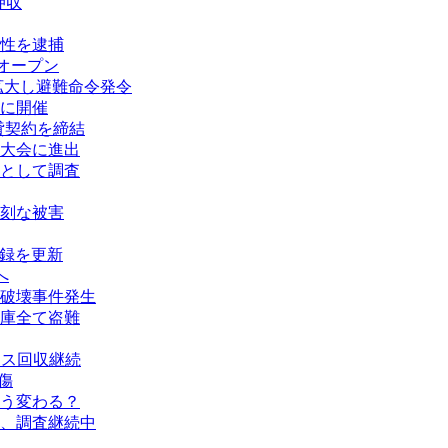
押収
性を逮捕
オープン
拡大し避難命令発令
に開催
賃貸契約を締結
大会に進出
として調査
刻な被害
記録を更新
へ
破壊事件発生
庫全て盗難
タス回収継続
傷
う変わる？
、調査継続中