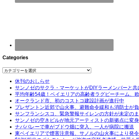
Categories
Categories
休刊のおしらせ
サンノゼのサクラ・マーケットがDIYラーメンバーと共
平均年齢54歳！ベイエリアの高齢者ラグビーチーム、
オークランド市、初のコストコ建設計画が進行中
プレザントン近郊で山火事、避難命令緩和も消防士が負
サンフランシスコ、緊急警報サイレンの方針が未定のま
サンノゼの空きビルが地元アーティストの新拠点に変身
ナパバレーで車がブドウ畑に突入、一人が病院に搬送
東ベイエリアで煙害注意報、サノルの山火事により発令