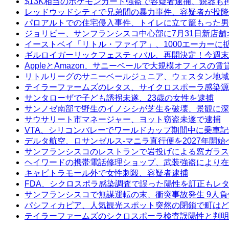
$13K相当のポケモンカード強盗で容疑者逮捕、銃器も
レッドウッドシティで兄弟間の暴力事件、容疑者が投降
パロアルトでの住宅侵入事件、トイレに立て籠もった男
ジョリビー、サンフランシスコ中心部に7月31日新店舗
イーストベイ「リトル・ファイア」、1000エーカーに
ギルロイガーリックフェスティバル、再開決定！今週末
AppleとAmazon、サニーベールで大規模オフィスの
リトルリーグのサニーベールジュニア、ウェスタン地域
テイラーファームズのレタス、サイクロスポーラ感染源
サンタローザで子ども誘拐未遂、23歳の女性を逮捕
サンノゼ南部で野生のイノシシが芝生を破壊、景観に深
サウサリート市マネージャー、ヨット窃盗未遂で逮捕
VTA、シリコンバレーでワールドカップ期間中に乗車
デルタ航空、ロサンゼルス-マニラ直行便を2027年開始
サンフランシスコのレストランで岩投げによる窓ガラス
ヘイワードの携帯電話修理ショップ、武装強盗により在
キャピトラモール外で女性刺殺、容疑者逮捕
FDA、シクロスポラ感染調査で誤った陽性を訂正もレ
サンフランシスコで無謀運転の末、衝突事故発生 9人負
パシフィカピア、人気観光スポット突然の閉鎖で町はど
テイラーファームズのシクロスポーラ検査誤陽性と判明