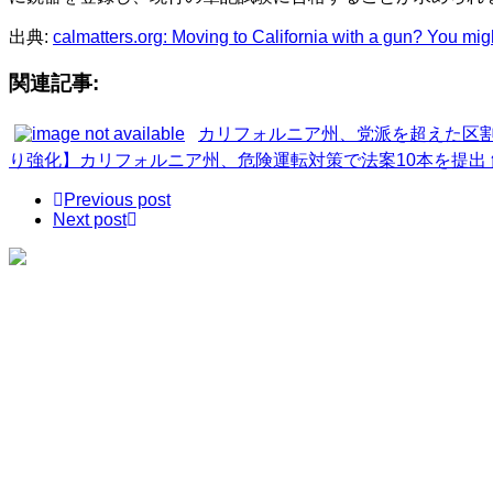
出典:
calmatters.org: Moving to California with a gun? You mig
関連記事:
カリフォルニア州、党派を超えた区
り強化】カリフォルニア州、危険運転対策で法案10本を提出
Previous post
Next post