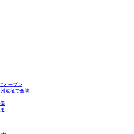
にオープン
欧州遠征で全勝
傷
ま