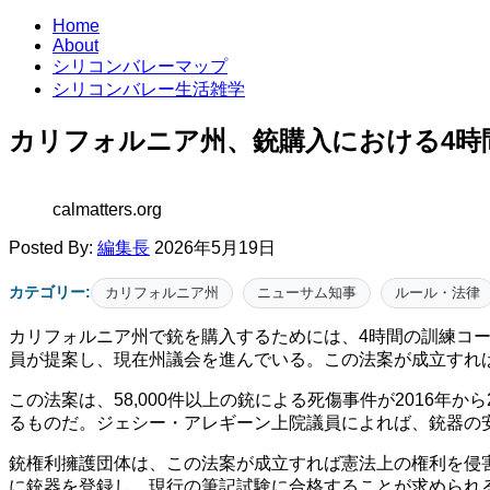
Home
About
シリコンバレーマップ
シリコンバレー生活雑学
カリフォルニア州、銃購入における4時
calmatters.org
Posted By:
編集長
2026年5月19日
カテゴリー:
カリフォルニア州
ニューサム知事
ルール・法律
カリフォルニア州で銃を購入するためには、4時間の訓練コー
員が提案し、現在州議会を進んでいる。この法案が成立すれば
この法案は、58,000件以上の銃による死傷事件が2016
るものだ。ジェシー・アレギーン上院議員によれば、銃器の
銃権利擁護団体は、この法案が成立すれば憲法上の権利を侵
に銃器を登録し、現行の筆記試験に合格することが求められ