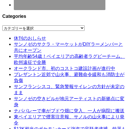
Categories
Categories
休刊のおしらせ
サンノゼのサクラ・マーケットがDIYラーメンバーと
共にオープン
平均年齢54歳！ベイエリアの高齢者ラグビーチーム、
欧州遠征で全勝
オークランド市、初のコストコ建設計画が進行中
プレザントン近郊で山火事、避難命令緩和も消防士が
負傷
サンフランシスコ、緊急警報サイレンの方針が未定の
まま
サンノゼの空きビルが地元アーティストの新拠点に変
身
ナパバレーで車がブドウ畑に突入、一人が病院に搬送
東ベイエリアで煙害注意報、サノルの山火事により発
令
$13K相当のポケモンカード強盗で容疑者逮捕、銃器も