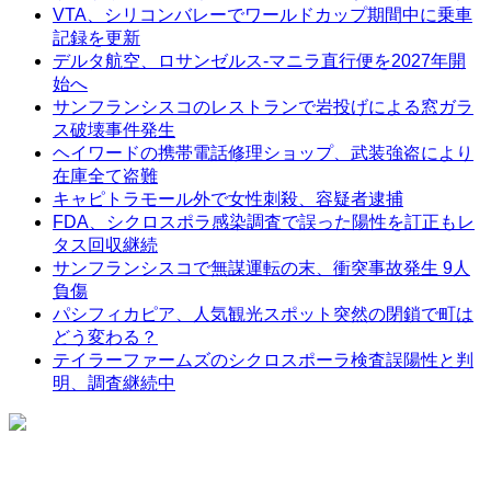
VTA、シリコンバレーでワールドカップ期間中に乗車
記録を更新
デルタ航空、ロサンゼルス-マニラ直行便を2027年開
始へ
サンフランシスコのレストランで岩投げによる窓ガラ
ス破壊事件発生
ヘイワードの携帯電話修理ショップ、武装強盗により
在庫全て盗難
キャピトラモール外で女性刺殺、容疑者逮捕
FDA、シクロスポラ感染調査で誤った陽性を訂正もレ
タス回収継続
サンフランシスコで無謀運転の末、衝突事故発生 9人
負傷
パシフィカピア、人気観光スポット突然の閉鎖で町は
どう変わる？
テイラーファームズのシクロスポーラ検査誤陽性と判
明、調査継続中