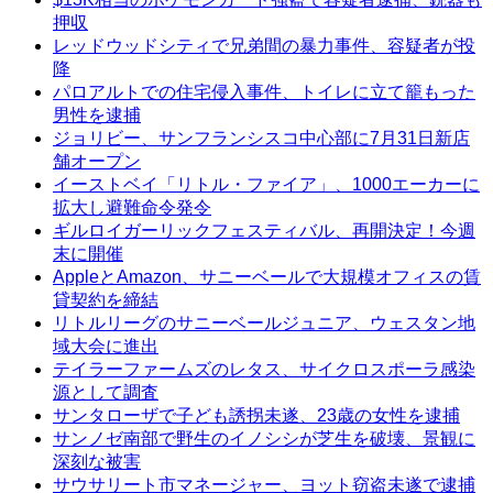
押収
レッドウッドシティで兄弟間の暴力事件、容疑者が投
降
パロアルトでの住宅侵入事件、トイレに立て籠もった
男性を逮捕
ジョリビー、サンフランシスコ中心部に7月31日新店
舗オープン
イーストベイ「リトル・ファイア」、1000エーカーに
拡大し避難命令発令
ギルロイガーリックフェスティバル、再開決定！今週
末に開催
AppleとAmazon、サニーベールで大規模オフィスの賃
貸契約を締結
リトルリーグのサニーベールジュニア、ウェスタン地
域大会に進出
テイラーファームズのレタス、サイクロスポーラ感染
源として調査
サンタローザで子ども誘拐未遂、23歳の女性を逮捕
サンノゼ南部で野生のイノシシが芝生を破壊、景観に
深刻な被害
サウサリート市マネージャー、ヨット窃盗未遂で逮捕