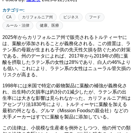
カテゴリー:
CA
カリフォルニア州
ビジネス
フード
ルール・法律
健康、医療
2025年からカリフォルニア州で販売されるトルティーヤに
は、葉酸が添加されることが義務化される。この措置は、ラ
テン系の母親が生まれる子供の先天性欠損を防ぐための対策
である。州のデータによれば、2017年から2019年の間に葉
酸を摂取したラテン系の女性は28%であり、白人の46%より
も低い。これにより、ラテン系の女性はニューラル管欠損の
リスクが高まる。
1998年には米国で特定の穀物製品に葉酸の補強が義務化さ
れ、出生時の欠損率は約3分の1減少したが、ラテン系の出
生率には大きな影響は見られなかった。カリフォルニア州は
アセンブリ法1830号により、トルティーヤに葉酸を加える
最初の州となる。グルマ（Mission Foodsの親会社）などの
大手メーカーはすでに葉酸を製品に添加している。
この法律は、小規模な生産者を例外としつつ、他の州での類