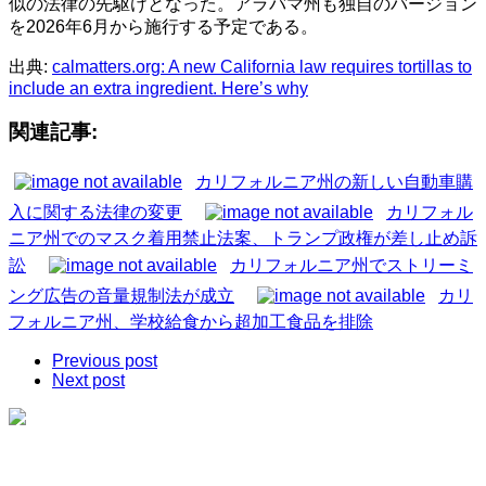
似の法律の先駆けとなった。アラバマ州も独自のバージョン
を2026年6月から施行する予定である。
出典:
calmatters.org: A new California law requires tortillas to
include an extra ingredient. Here’s why
関連記事:
カリフォルニア州の新しい自動車購
入に関する法律の変更
カリフォル
ニア州でのマスク着用禁止法案、トランプ政権が差し止め訴
訟
カリフォルニア州でストリーミ
ング広告の音量規制法が成立
カリ
フォルニア州、学校給食から超加工食品を排除
Previous post
Next post