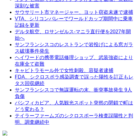
深刻な被害
サウサリート市マネージャー、ヨット窃盗未遂で逮捕
VTA、シリコンバレーでワールドカップ期間中に乗車
記録を更新
デルタ航空、ロサンゼルス-マニラ直行便を2027年開
始へ
サンフランシスコのレストランで岩投げによる窓ガラ
ス破壊事件発生
ヘイワードの携帯電話修理ショップ、武装強盗により
在庫全て盗難
キャピトラモール外で女性刺殺、容疑者逮捕
FDA、シクロスポラ感染調査で誤った陽性を訂正もレ
タス回収継続
サンフランシスコで無謀運転の末、衝突事故発生 9人
負傷
パシフィカピア、人気観光スポット突然の閉鎖で町は
どう変わる？
テイラーファームズのシクロスポーラ検査誤陽性と判
明、調査継続中