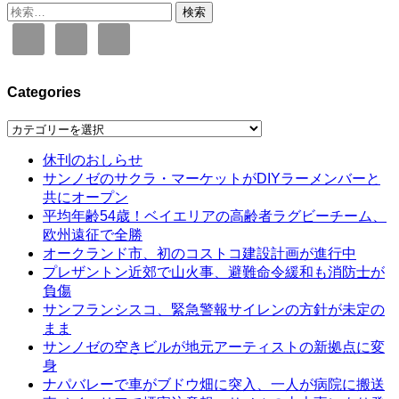
検
索:
Categories
Categories
休刊のおしらせ
サンノゼのサクラ・マーケットがDIYラーメンバーと
共にオープン
平均年齢54歳！ベイエリアの高齢者ラグビーチーム、
欧州遠征で全勝
オークランド市、初のコストコ建設計画が進行中
プレザントン近郊で山火事、避難命令緩和も消防士が
負傷
サンフランシスコ、緊急警報サイレンの方針が未定の
まま
サンノゼの空きビルが地元アーティストの新拠点に変
身
ナパバレーで車がブドウ畑に突入、一人が病院に搬送