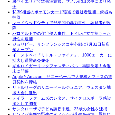
東ベイエリアで煙害注意報、サノルの山火事により発
令
$13K相当のポケモンカード強盗で容疑者逮捕、銃器も
押収
レッドウッドシティで兄弟間の暴力事件、容疑者が投
降
パロアルトでの住宅侵入事件、トイレに立て籠もった
男性を逮捕
ジョリビー、サンフランシスコ中心部に7月31日新店
舗オープン
イーストベイ「リトル・ファイア」、1000エーカーに
拡大し避難命令発令
ギルロイガーリックフェスティバル、再開決定！今週
末に開催
AppleとAmazon、サニーベールで大規模オフィスの賃
貸契約を締結
リトルリーグのサニーベールジュニア、ウェスタン地
域大会に進出
テイラーファームズのレタス、サイクロスポーラ感染
源として調査
サンタローザで子ども誘拐未遂、23歳の女性を逮捕
サンノゼ南部で野生のイノシシが芝生を破壊、景観に