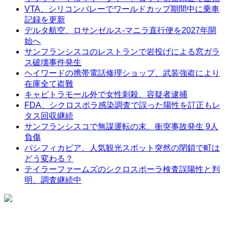
VTA、シリコンバレーでワールドカップ期間中に乗車
記録を更新
デルタ航空、ロサンゼルス-マニラ直行便を2027年開
始へ
サンフランシスコのレストランで岩投げによる窓ガラ
ス破壊事件発生
ヘイワードの携帯電話修理ショップ、武装強盗により
在庫全て盗難
キャピトラモール外で女性刺殺、容疑者逮捕
FDA、シクロスポラ感染調査で誤った陽性を訂正もレ
タス回収継続
サンフランシスコで無謀運転の末、衝突事故発生 9人
負傷
パシフィカピア、人気観光スポット突然の閉鎖で町は
どう変わる？
テイラーファームズのシクロスポーラ検査誤陽性と判
明、調査継続中