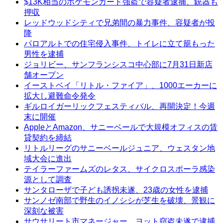
$13K相当のポケモンカード強盗で容疑者逮捕、銃器も
押収
レッドウッドシティで兄弟間の暴力事件、容疑者が投
降
パロアルトでの住宅侵入事件、トイレに立て籠もった
男性を逮捕
ジョリビー、サンフランシスコ中心部に7月31日新店
舗オープン
イーストベイ「リトル・ファイア」、1000エーカーに
拡大し避難命令発令
ギルロイガーリックフェスティバル、再開決定！今週
末に開催
AppleとAmazon、サニーベールで大規模オフィスの賃
貸契約を締結
リトルリーグのサニーベールジュニア、ウェスタン地
域大会に進出
テイラーファームズのレタス、サイクロスポーラ感染
源として調査
サンタローザで子ども誘拐未遂、23歳の女性を逮捕
サンノゼ南部で野生のイノシシが芝生を破壊、景観に
深刻な被害
サウサリート市マネージャー、ヨット窃盗未遂で逮捕