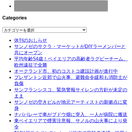
Categories
Categories
休刊のおしらせ
サンノゼのサクラ・マーケットがDIYラーメンバーと
共にオープン
平均年齢54歳！ベイエリアの高齢者ラグビーチーム、
欧州遠征で全勝
オークランド市、初のコストコ建設計画が進行中
プレザントン近郊で山火事、避難命令緩和も消防士が
負傷
サンフランシスコ、緊急警報サイレンの方針が未定の
まま
サンノゼの空きビルが地元アーティストの新拠点に変
身
ナパバレーで車がブドウ畑に突入、一人が病院に搬送
東ベイエリアで煙害注意報、サノルの山火事により発
令