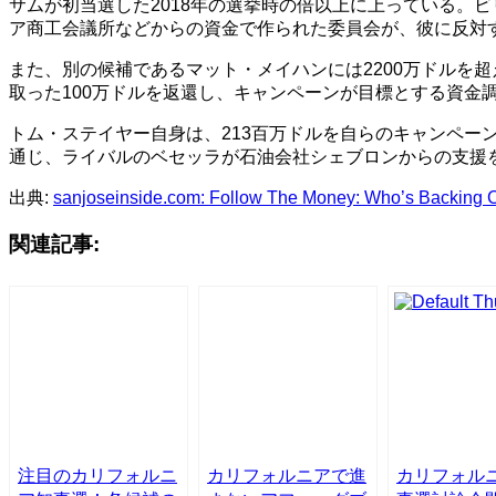
サムが初当選した2018年の選挙時の倍以上に上っている。
ア商工会議所などからの資金で作られた委員会が、彼に反対す
また、別の候補であるマット・メイハンには2200万ドルを超
取った100万ドルを返還し、キャンペーンが目標とする資金
トム・ステイヤー自身は、213百万ドルを自らのキャンペ
通じ、ライバルのベセッラが石油会社シェブロンからの支援
出典:
sanjoseinside.com: Follow The Money: Who’s Backing
関連記事:
注目のカリフォルニ
カリフォルニアで進
カリフォル