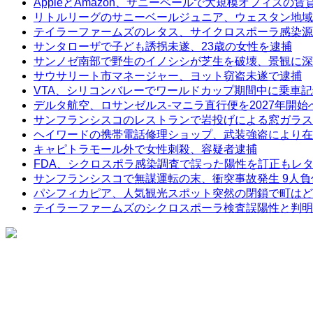
AppleとAmazon、サニーベールで大規模オフィスの
リトルリーグのサニーベールジュニア、ウェスタン地域
テイラーファームズのレタス、サイクロスポーラ感染源
サンタローザで子ども誘拐未遂、23歳の女性を逮捕
サンノゼ南部で野生のイノシシが芝生を破壊、景観に深
サウサリート市マネージャー、ヨット窃盗未遂で逮捕
VTA、シリコンバレーでワールドカップ期間中に乗車
デルタ航空、ロサンゼルス-マニラ直行便を2027年開始
サンフランシスコのレストランで岩投げによる窓ガラス
ヘイワードの携帯電話修理ショップ、武装強盗により在
キャピトラモール外で女性刺殺、容疑者逮捕
FDA、シクロスポラ感染調査で誤った陽性を訂正もレ
サンフランシスコで無謀運転の末、衝突事故発生 9人負
パシフィカピア、人気観光スポット突然の閉鎖で町はど
テイラーファームズのシクロスポーラ検査誤陽性と判明