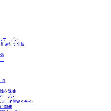
にオープン
欧州遠征で全勝
傷
ま
押収
性を逮捕
オープン
拡大し避難命令発令
に開催