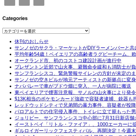
Categories
Categories
休刊のおしらせ
サンノゼのサクラ・マーケットがDIYラーメンバーと共
平均年齢54歳！ベイエリアの高齢者ラグビーチーム、
オークランド市、初のコストコ建設計画が進行中
プレザントン近郊で山火事、避難命令緩和も消防士が負
サンフランシスコ、緊急警報サイレンの方針が未定のま
サンノゼの空きビルが地元アーティストの新拠点に変身
ナパバレーで車がブドウ畑に突入、一人が病院に搬送
東ベイエリアで煙害注意報、サノルの山火事により発令
$13K相当のポケモンカード強盗で容疑者逮捕、銃器も
レッドウッドシティで兄弟間の暴力事件、容疑者が投降
パロアルトでの住宅侵入事件、トイレに立て籠もった男
ジョリビー、サンフランシスコ中心部に7月31日新店舗
イーストベイ「リトル・ファイア」、1000エーカーに
ギルロイガーリックフェスティバル、再開決定！今週末