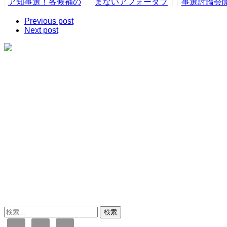
ア知事選！各候補の
まないアフォーダブ
事選討論会
住宅費削減策は？
ル住宅建設、資金不
争続くも現
Previous post
足で停滞
らず
Next post
検
索: