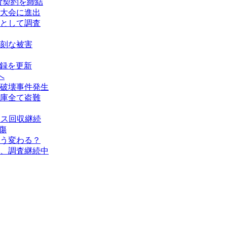
賃貸契約を締結
大会に進出
として調査
刻な被害
記録を更新
へ
破壊事件発生
庫全て盗難
タス回収継続
傷
う変わる？
、調査継続中