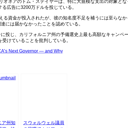
ビリオネアのトム・ステイヤーは、特に大規模な支出の対象と
る広告に3200万ドルを投じている。
える資金が投入されたが、彼の知名度不足を補うには至らなかった。
調達には届かなかったことを認めている。
ーンに投じ、カリフォルニア州の予備選史上最も高額なキャンペ
を受けていることを批判している。
 CA’s Next Governor — and Why
ニア州知
スウォルウェル議員