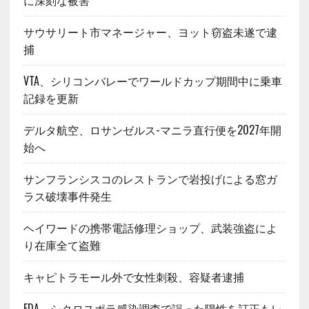
サウサリート市マネージャー、ヨット窃盗未遂で逮
捕
VTA、シリコンバレーでワールドカップ期間中に乗車
記録を更新
デルタ航空、ロサンゼルス-マニラ直行便を2027年開
始へ
サンフランシスコのレストランで岩投げによる窓ガ
ラス破壊事件発生
ヘイワードの携帯電話修理ショップ、武装強盗によ
り在庫全て盗難
キャピトラモール外で女性刺殺、容疑者逮捕
FDA、シクロスポラ感染調査で誤った陽性を訂正もレ