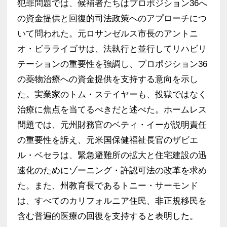
犯罪問題では、候補者たちはプロポジション36へ
の資金提供と回復的司法政策へのアプローチにつ
いて問われた。元ロサンゼルス市長のアントニ
オ・ビラライゴサは、法執行と並行してリハビリ
テーションの重要性を強調し、プロポジション36
の薬物治療への資金提供を支持する意向を示し
た。実業家のトム・ステイヤーも、投獄ではなく
治療に焦点を当てるべきだと述べた。ホームレス
問題では、元州財務官のベティ・イーが説明責任
の重要性を訴え、元米国保健福祉長官のザビエ
ル・ベセラは、緊急避難所の拡大と住宅建設の迅
速化のためにゾーニング・許認可法の改革を求め
た。また、州教育長であるトニー・サーモンド
は、すべてのカリフォルニア住民、非正規移民を
含む普遍的医療の回復を支持すると表明した。