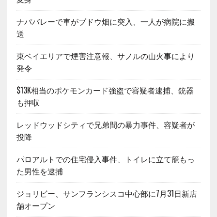
ナパバレーで車がブドウ畑に突入、一人が病院に搬
送
東ベイエリアで煙害注意報、サノルの山火事により
発令
$13K相当のポケモンカード強盗で容疑者逮捕、銃器
も押収
レッドウッドシティで兄弟間の暴力事件、容疑者が
投降
パロアルトでの住宅侵入事件、トイレに立て籠もっ
た男性を逮捕
ジョリビー、サンフランシスコ中心部に7月31日新店
舗オープン