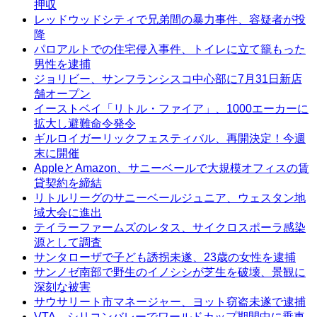
押収
レッドウッドシティで兄弟間の暴力事件、容疑者が投
降
パロアルトでの住宅侵入事件、トイレに立て籠もった
男性を逮捕
ジョリビー、サンフランシスコ中心部に7月31日新店
舗オープン
イーストベイ「リトル・ファイア」、1000エーカーに
拡大し避難命令発令
ギルロイガーリックフェスティバル、再開決定！今週
末に開催
AppleとAmazon、サニーベールで大規模オフィスの賃
貸契約を締結
リトルリーグのサニーベールジュニア、ウェスタン地
域大会に進出
テイラーファームズのレタス、サイクロスポーラ感染
源として調査
サンタローザで子ども誘拐未遂、23歳の女性を逮捕
サンノゼ南部で野生のイノシシが芝生を破壊、景観に
深刻な被害
サウサリート市マネージャー、ヨット窃盗未遂で逮捕
VTA、シリコンバレーでワールドカップ期間中に乗車