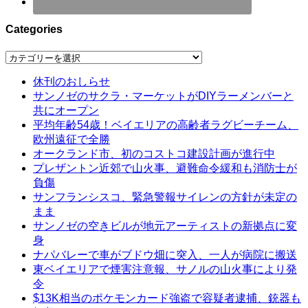
Categories
Categories
休刊のおしらせ
サンノゼのサクラ・マーケットがDIYラーメンバーと
共にオープン
平均年齢54歳！ベイエリアの高齢者ラグビーチーム、
欧州遠征で全勝
オークランド市、初のコストコ建設計画が進行中
プレザントン近郊で山火事、避難命令緩和も消防士が
負傷
サンフランシスコ、緊急警報サイレンの方針が未定の
まま
サンノゼの空きビルが地元アーティストの新拠点に変
身
ナパバレーで車がブドウ畑に突入、一人が病院に搬送
東ベイエリアで煙害注意報、サノルの山火事により発
令
$13K相当のポケモンカード強盗で容疑者逮捕、銃器も