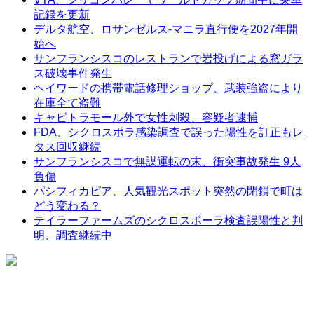
記録を更新
デルタ航空、ロサンゼルス-マニラ直行便を2027年開
始へ
サンフランシスコのレストランで岩投げによる窓ガラ
ス破壊事件発生
ヘイワードの携帯電話修理ショップ、武装強盗により
在庫全て盗難
キャピトラモール外で女性刺殺、容疑者逮捕
FDA、シクロスポラ感染調査で誤った陽性を訂正もレ
タス回収継続
サンフランシスコで無謀運転の末、衝突事故発生 9人
負傷
パシフィカピア、人気観光スポット突然の閉鎖で町は
どう変わる？
テイラーファームズのシクロスポーラ検査誤陽性と判
明、調査継続中