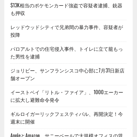
$13K相当のポケモンカード強盗で容疑者逮捕、銃器
も押収
レッドウッドシティで兄弟間の暴力事件、容疑者が
投降
パロアルトでの住宅侵入事件、トイレに立て籠もっ
た男性を逮捕
ジョリビー、サンフランシスコ中心部に7月31日新店
舗オープン
イーストベイ「リトル・ファイア」、1000エーカー
に拡大し避難命令発令
ギルロイガーリックフェスティバル、再開決定！今
週末に開催
AppleとAmazon、サニーベールで大規模オフィスの賃