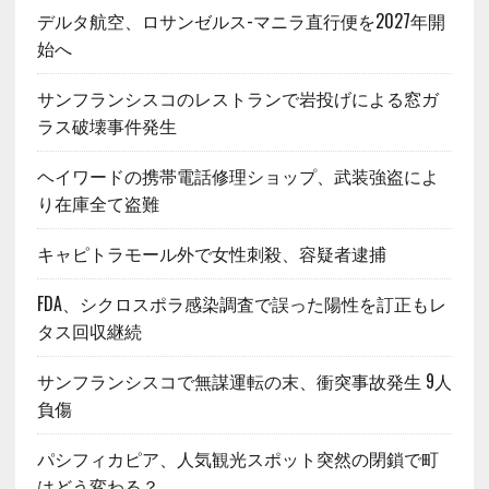
デルタ航空、ロサンゼルス-マニラ直行便を2027年開
始へ
サンフランシスコのレストランで岩投げによる窓ガ
ラス破壊事件発生
ヘイワードの携帯電話修理ショップ、武装強盗によ
り在庫全て盗難
キャピトラモール外で女性刺殺、容疑者逮捕
FDA、シクロスポラ感染調査で誤った陽性を訂正もレ
タス回収継続
サンフランシスコで無謀運転の末、衝突事故発生 9人
負傷
パシフィカピア、人気観光スポット突然の閉鎖で町
はどう変わる？