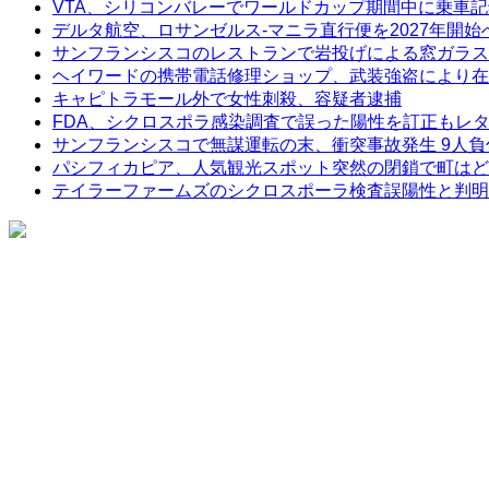
VTA、シリコンバレーでワールドカップ期間中に乗車
デルタ航空、ロサンゼルス-マニラ直行便を2027年開始
サンフランシスコのレストランで岩投げによる窓ガラス
ヘイワードの携帯電話修理ショップ、武装強盗により在
キャピトラモール外で女性刺殺、容疑者逮捕
FDA、シクロスポラ感染調査で誤った陽性を訂正もレ
サンフランシスコで無謀運転の末、衝突事故発生 9人負
パシフィカピア、人気観光スポット突然の閉鎖で町はど
テイラーファームズのシクロスポーラ検査誤陽性と判明