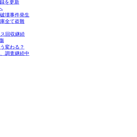
記録を更新
へ
破壊事件発生
庫全て盗難
タス回収継続
傷
う変わる？
、調査継続中