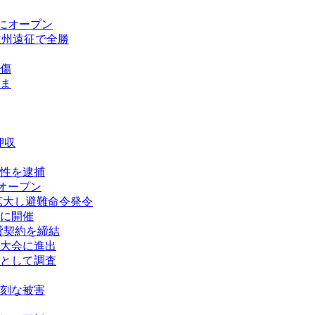
にオープン
欧州遠征で全勝
傷
ま
押収
性を逮捕
オープン
拡大し避難命令発令
に開催
賃貸契約を締結
大会に進出
として調査
刻な被害