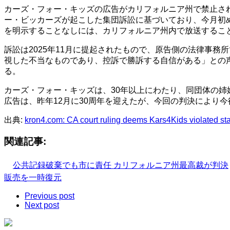
カーズ・フォー・キッズの広告がカリフォルニア州で禁止さ
ー・ビッカーズが起こした集団訴訟に基づいており、今月初
を明示することなしには、カリフォルニア州内で放送するこ
訴訟は2025年11月に提起されたもので、原告側の法律事
視した不当なものであり、控訴で勝訴する自信がある」との
る。
カーズ・フォー・キッズは、30年以上にわたり、同団体の姉
広告は、昨年12月に30周年を迎えたが、今回の判決により
出典:
kron4.com: CA court ruling deems Kars4Kids violated stat
関連記事:
公共記録破棄でも市に責任 カリフォルニア州最高裁が判決
販売を一時復元
Previous post
Next post