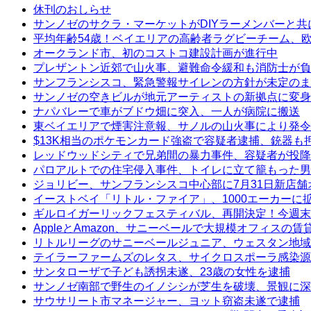
休刊のおしらせ
サンノゼのサクラ・マーケットがDIYラーメンバーと共
平均年齢54歳！ベイエリアの高齢者ラグビーチーム、
オークランド市、初のコストコ建設計画が進行中
プレザントン近郊で山火事、避難命令緩和も消防士が負
サンフランシスコ、緊急警報サイレンの方針が未定のま
サンノゼの空きビルが地元アーティストの新拠点に変身
ナパバレーで車がブドウ畑に突入、一人が病院に搬送
東ベイエリアで煙害注意報、サノルの山火事により発令
$13K相当のポケモンカード強盗で容疑者逮捕、銃器も
レッドウッドシティで兄弟間の暴力事件、容疑者が投降
パロアルトでの住宅侵入事件、トイレに立て籠もった男
ジョリビー、サンフランシスコ中心部に7月31日新店舗
イーストベイ「リトル・ファイア」、1000エーカーに
ギルロイガーリックフェスティバル、再開決定！今週末
AppleとAmazon、サニーベールで大規模オフィスの
リトルリーグのサニーベールジュニア、ウェスタン地域
テイラーファームズのレタス、サイクロスポーラ感染源
サンタローザで子ども誘拐未遂、23歳の女性を逮捕
サンノゼ南部で野生のイノシシが芝生を破壊、景観に深
サウサリート市マネージャー、ヨット窃盗未遂で逮捕