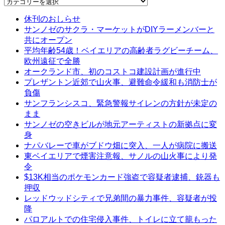
Categories
休刊のおしらせ
サンノゼのサクラ・マーケットがDIYラーメンバーと
共にオープン
平均年齢54歳！ベイエリアの高齢者ラグビーチーム、
欧州遠征で全勝
オークランド市、初のコストコ建設計画が進行中
プレザントン近郊で山火事、避難命令緩和も消防士が
負傷
サンフランシスコ、緊急警報サイレンの方針が未定の
まま
サンノゼの空きビルが地元アーティストの新拠点に変
身
ナパバレーで車がブドウ畑に突入、一人が病院に搬送
東ベイエリアで煙害注意報、サノルの山火事により発
令
$13K相当のポケモンカード強盗で容疑者逮捕、銃器も
押収
レッドウッドシティで兄弟間の暴力事件、容疑者が投
降
パロアルトでの住宅侵入事件、トイレに立て籠もった