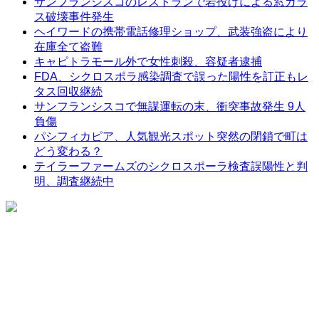
サンフランシスコのレストランで岩投げによる窓ガラ
ス破壊事件発生
ヘイワードの携帯電話修理ショップ、武装強盗により
在庫全て盗難
キャピトラモール外で女性刺殺、容疑者逮捕
FDA、シクロスポラ感染調査で誤った陽性を訂正もレ
タス回収継続
サンフランシスコで無謀運転の末、衝突事故発生 9人
負傷
パシフィカピア、人気観光スポット突然の閉鎖で町は
どう変わる？
テイラーファームズのシクロスポーラ検査誤陽性と判
明、調査継続中