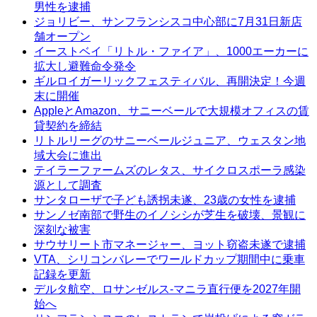
男性を逮捕
ジョリビー、サンフランシスコ中心部に7月31日新店
舗オープン
イーストベイ「リトル・ファイア」、1000エーカーに
拡大し避難命令発令
ギルロイガーリックフェスティバル、再開決定！今週
末に開催
AppleとAmazon、サニーベールで大規模オフィスの賃
貸契約を締結
リトルリーグのサニーベールジュニア、ウェスタン地
域大会に進出
テイラーファームズのレタス、サイクロスポーラ感染
源として調査
サンタローザで子ども誘拐未遂、23歳の女性を逮捕
サンノゼ南部で野生のイノシシが芝生を破壊、景観に
深刻な被害
サウサリート市マネージャー、ヨット窃盗未遂で逮捕
VTA、シリコンバレーでワールドカップ期間中に乗車
記録を更新
デルタ航空、ロサンゼルス-マニラ直行便を2027年開
始へ