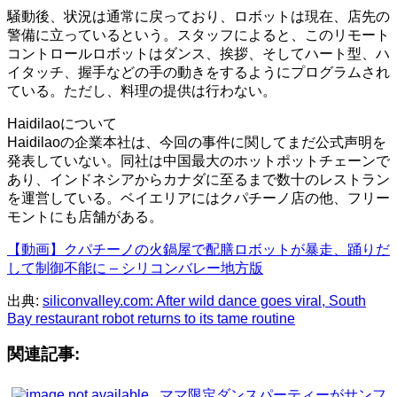
騒動後、状況は通常に戻っており、ロボットは現在、店先の
警備に立っているという。スタッフによると、このリモート
コントロールロボットはダンス、挨拶、そしてハート型、ハ
イタッチ、握手などの手の動きをするようにプログラムされ
ている。ただし、料理の提供は行わない。
Haidilaoについて
Haidilaoの企業本社は、今回の事件に関してまだ公式声明を
発表していない。同社は中国最大のホットポットチェーンで
あり、インドネシアからカナダに至るまで数十のレストラン
を運営している。ベイエリアにはクパチーノ店の他、フリー
モントにも店舗がある。
【動画】クパチーノの火鍋屋で配膳ロボットが暴走、踊りだ
して制御不能に – シリコンバレー地方版
出典:
siliconvalley.com: After wild dance goes viral, South
Bay restaurant robot returns to its tame routine
関連記事:
ママ限定ダンスパーティーがサンフ