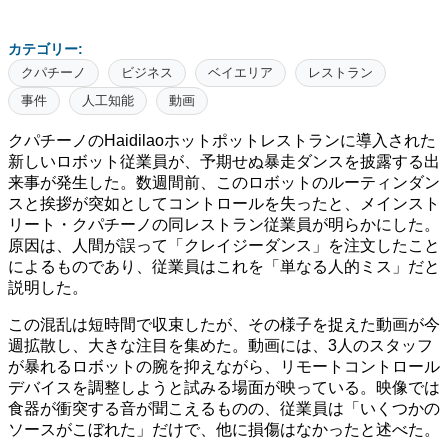
カテゴリー:
クパチーノ
ビジネス
ベイエリア
レストラン
事件
人工知能
動画
クパチーノのHaidilaoホットポットレストランに導入された
新しいロボット従業員が、予期せぬ暴走ダンスを披露する出
来事が発生した。数週間前、このロボットのルーティンダン
スと挨拶が突如としてコントロールを失ったと、メインスト
リート・クパチーノの同レストラン従業員が明らかにした。
原因は、人間が誤って「クレイジーダンス」を注文したこと
によるものであり、従業員はこれを「単なる人的ミス」だと
説明した。
この混乱は短時間で収束したが、その様子を捉えた動画が今
週拡散し、大きな注目を集めた。動画には、3人のスタッフ
が暴れるロボットの腕を抑えながら、リモートコントロール
デバイスを調整しようと試みる場面が映っている。映像では
食器が衝突する音が聞こえるものの、従業員は「いくつかの
ソースがこぼれた」だけで、他に損傷はなかったと述べた。