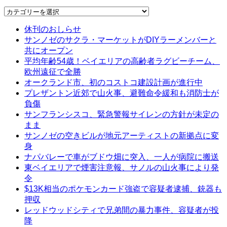
Categories
休刊のおしらせ
サンノゼのサクラ・マーケットがDIYラーメンバーと
共にオープン
平均年齢54歳！ベイエリアの高齢者ラグビーチーム、
欧州遠征で全勝
オークランド市、初のコストコ建設計画が進行中
プレザントン近郊で山火事、避難命令緩和も消防士が
負傷
サンフランシスコ、緊急警報サイレンの方針が未定の
まま
サンノゼの空きビルが地元アーティストの新拠点に変
身
ナパバレーで車がブドウ畑に突入、一人が病院に搬送
東ベイエリアで煙害注意報、サノルの山火事により発
令
$13K相当のポケモンカード強盗で容疑者逮捕、銃器も
押収
レッドウッドシティで兄弟間の暴力事件、容疑者が投
降