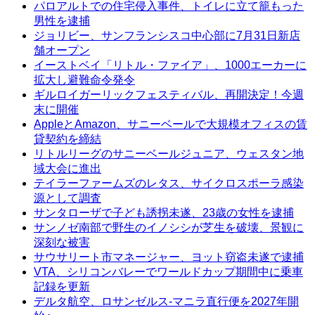
パロアルトでの住宅侵入事件、トイレに立て籠もった
男性を逮捕
ジョリビー、サンフランシスコ中心部に7月31日新店
舗オープン
イーストベイ「リトル・ファイア」、1000エーカーに
拡大し避難命令発令
ギルロイガーリックフェスティバル、再開決定！今週
末に開催
AppleとAmazon、サニーベールで大規模オフィスの賃
貸契約を締結
リトルリーグのサニーベールジュニア、ウェスタン地
域大会に進出
テイラーファームズのレタス、サイクロスポーラ感染
源として調査
サンタローザで子ども誘拐未遂、23歳の女性を逮捕
サンノゼ南部で野生のイノシシが芝生を破壊、景観に
深刻な被害
サウサリート市マネージャー、ヨット窃盗未遂で逮捕
VTA、シリコンバレーでワールドカップ期間中に乗車
記録を更新
デルタ航空、ロサンゼルス-マニラ直行便を2027年開