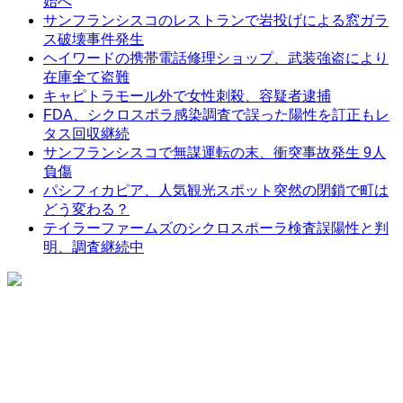
始へ
サンフランシスコのレストランで岩投げによる窓ガラ
ス破壊事件発生
ヘイワードの携帯電話修理ショップ、武装強盗により
在庫全て盗難
キャピトラモール外で女性刺殺、容疑者逮捕
FDA、シクロスポラ感染調査で誤った陽性を訂正もレ
タス回収継続
サンフランシスコで無謀運転の末、衝突事故発生 9人
負傷
パシフィカピア、人気観光スポット突然の閉鎖で町は
どう変わる？
テイラーファームズのシクロスポーラ検査誤陽性と判
明、調査継続中