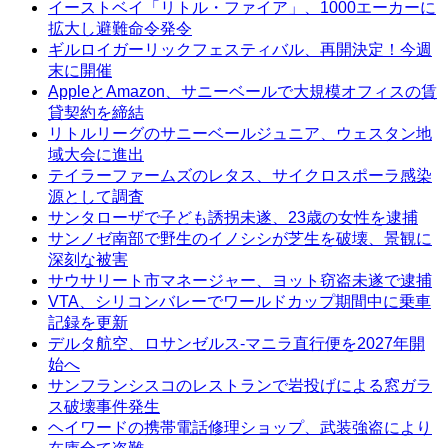
イーストベイ「リトル・ファイア」、1000エーカーに
拡大し避難命令発令
ギルロイガーリックフェスティバル、再開決定！今週
末に開催
AppleとAmazon、サニーベールで大規模オフィスの賃
貸契約を締結
リトルリーグのサニーベールジュニア、ウェスタン地
域大会に進出
テイラーファームズのレタス、サイクロスポーラ感染
源として調査
サンタローザで子ども誘拐未遂、23歳の女性を逮捕
サンノゼ南部で野生のイノシシが芝生を破壊、景観に
深刻な被害
サウサリート市マネージャー、ヨット窃盗未遂で逮捕
VTA、シリコンバレーでワールドカップ期間中に乗車
記録を更新
デルタ航空、ロサンゼルス-マニラ直行便を2027年開
始へ
サンフランシスコのレストランで岩投げによる窓ガラ
ス破壊事件発生
ヘイワードの携帯電話修理ショップ、武装強盗により