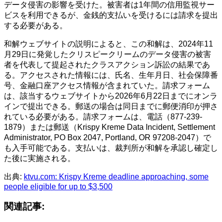
データ侵害の影響を受けた。被害者は1年間の信用監視サー
ビスを利用できるが、金銭的支払いを受けるには請求を提出
する必要がある。
和解ウェブサイトの説明によると、この和解は、2024年11
月29日に発覚したクリスピークリームのデータ侵害の被害
者を代表して提起されたクラスアクション訴訟の結果であ
る。アクセスされた情報には、氏名、生年月日、社会保障番
号、金融口座アクセス情報が含まれていた。請求フォーム
は、該当するウェブサイトから2026年6月22日までにオンラ
インで提出できる。郵送の場合は同日までに郵便消印が押さ
れている必要がある。請求フォームは、電話（877-239-
1879）または郵送（Krispy Kreme Data Incident, Settlement
Administrator, PO Box 2047, Portland, OR 97208-2047）で
も入手可能である。支払いは、裁判所が和解を承認し確定し
た後に実施される。
出典:
ktvu.com: Krispy Kreme deadline approaching, some
people eligible for up to $3,500
関連記事: