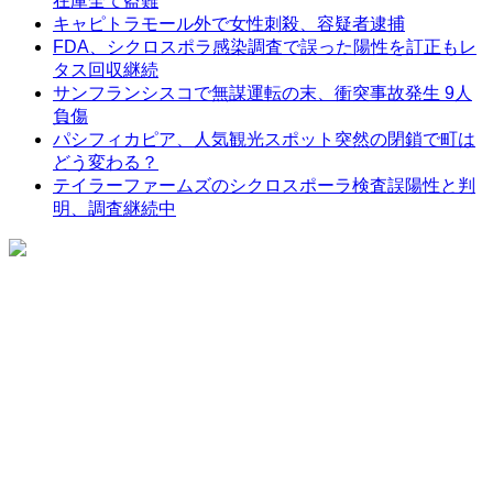
在庫全て盗難
キャピトラモール外で女性刺殺、容疑者逮捕
FDA、シクロスポラ感染調査で誤った陽性を訂正もレ
タス回収継続
サンフランシスコで無謀運転の末、衝突事故発生 9人
負傷
パシフィカピア、人気観光スポット突然の閉鎖で町は
どう変わる？
テイラーファームズのシクロスポーラ検査誤陽性と判
明、調査継続中