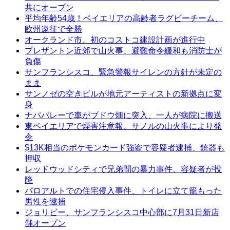
共にオープン
平均年齢54歳！ベイエリアの高齢者ラグビーチーム、
欧州遠征で全勝
オークランド市、初のコストコ建設計画が進行中
プレザントン近郊で山火事、避難命令緩和も消防士が
負傷
サンフランシスコ、緊急警報サイレンの方針が未定の
まま
サンノゼの空きビルが地元アーティストの新拠点に変
身
ナパバレーで車がブドウ畑に突入、一人が病院に搬送
東ベイエリアで煙害注意報、サノルの山火事により発
令
$13K相当のポケモンカード強盗で容疑者逮捕、銃器も
押収
レッドウッドシティで兄弟間の暴力事件、容疑者が投
降
パロアルトでの住宅侵入事件、トイレに立て籠もった
男性を逮捕
ジョリビー、サンフランシスコ中心部に7月31日新店
舗オープン