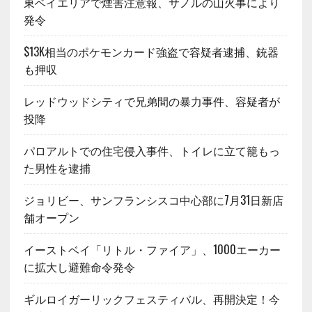
東ベイエリアで煙害注意報、サノルの山火事により
発令
$13K相当のポケモンカード強盗で容疑者逮捕、銃器
も押収
レッドウッドシティで兄弟間の暴力事件、容疑者が
投降
パロアルトでの住宅侵入事件、トイレに立て籠もっ
た男性を逮捕
ジョリビー、サンフランシスコ中心部に7月31日新店
舗オープン
イーストベイ「リトル・ファイア」、1000エーカー
に拡大し避難命令発令
ギルロイガーリックフェスティバル、再開決定！今