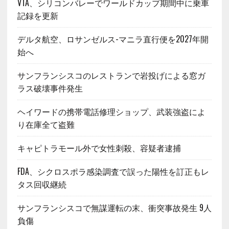
VTA、シリコンバレーでワールドカップ期間中に乗車
記録を更新
デルタ航空、ロサンゼルス-マニラ直行便を2027年開
始へ
サンフランシスコのレストランで岩投げによる窓ガ
ラス破壊事件発生
ヘイワードの携帯電話修理ショップ、武装強盗によ
り在庫全て盗難
キャピトラモール外で女性刺殺、容疑者逮捕
FDA、シクロスポラ感染調査で誤った陽性を訂正もレ
タス回収継続
サンフランシスコで無謀運転の末、衝突事故発生 9人
負傷