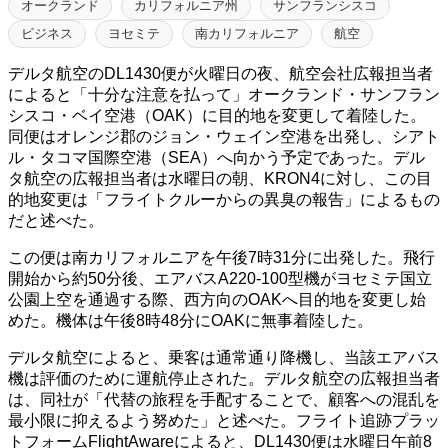
オークランド
カリフォルニア州
サンフランシスコ
ビジネス
ヨセミテ
南カリフォルニア
航空
デルタ航空のDL1430便が火曜日の夜、航空会社広報担当者
によると「十分な注意を払って」オークランド・サンフラン
シスコ・ベイ空港（OAK）に目的地を変更して着陸した。
同便はオレンジ郡のジョン・ウェイン空港を出発し、シアト
ル・タコマ国際空港（SEA）へ向かう予定であった。デル
タ航空の広報担当者は水曜日の朝、KRON4に対し、この目
的地変更は「フライトクルーからの異臭の報告」によるもの
だと述べた。
この便は南カリフォルニアを午後7時31分に出発した。飛行
開始から約50分後、エアバスA220-100型機がヨセミテ国立
公園上空を通過する際、西方向のOAKへ目的地を変更し始
めた。機体は午後8時48分にOAKに無事着陸した。
デルタ航空によると、乗客は通常通り降機し、当該エアバス
機は評価のために運航停止された。デルタ航空の広報担当者
は、同社が「代替の旅程を手配することで、顧客への混乱を
最小限に抑えるよう努めた」と述べた。フライト追跡プラッ
トフォームFlightAwareによると、DL1430便は水曜日午前8