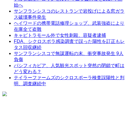
始へ
サンフランシスコのレストランで岩投げによる窓ガラ
ス破壊事件発生
ヘイワードの携帯電話修理ショップ、武装強盗により
在庫全て盗難
キャピトラモール外で女性刺殺、容疑者逮捕
FDA、シクロスポラ感染調査で誤った陽性を訂正もレ
タス回収継続
サンフランシスコで無謀運転の末、衝突事故発生 9人
負傷
パシフィカピア、人気観光スポット突然の閉鎖で町は
どう変わる？
テイラーファームズのシクロスポーラ検査誤陽性と判
明、調査継続中