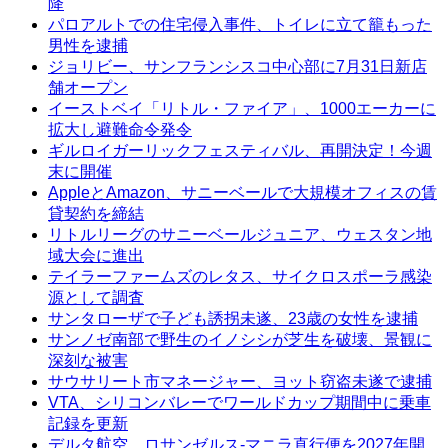
降
パロアルトでの住宅侵入事件、トイレに立て籠もった
男性を逮捕
ジョリビー、サンフランシスコ中心部に7月31日新店
舗オープン
イーストベイ「リトル・ファイア」、1000エーカーに
拡大し避難命令発令
ギルロイガーリックフェスティバル、再開決定！今週
末に開催
AppleとAmazon、サニーベールで大規模オフィスの賃
貸契約を締結
リトルリーグのサニーベールジュニア、ウェスタン地
域大会に進出
テイラーファームズのレタス、サイクロスポーラ感染
源として調査
サンタローザで子ども誘拐未遂、23歳の女性を逮捕
サンノゼ南部で野生のイノシシが芝生を破壊、景観に
深刻な被害
サウサリート市マネージャー、ヨット窃盗未遂で逮捕
VTA、シリコンバレーでワールドカップ期間中に乗車
記録を更新
デルタ航空、ロサンゼルス-マニラ直行便を2027年開