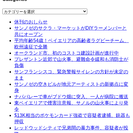
Categories
休刊のおしらせ
サンノゼのサクラ・マーケットがDIYラーメンバーと
共にオープン
平均年齢54歳！ベイエリアの高齢者ラグビーチーム、
欧州遠征で全勝
オークランド市、初のコストコ建設計画が進行中
プレザントン近郊で山火事、避難命令緩和も消防士が
負傷
サンフランシスコ、緊急警報サイレンの方針が未定の
まま
サンノゼの空きビルが地元アーティストの新拠点に変
身
ナパバレーで車がブドウ畑に突入、一人が病院に搬送
東ベイエリアで煙害注意報、サノルの山火事により発
令
$13K相当のポケモンカード強盗で容疑者逮捕、銃器も
押収
レッドウッドシティで兄弟間の暴力事件、容疑者が投