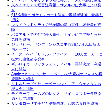
ナパバレーで車がブドウ畑に突入、一人が病院に搬送
東ベイエリアで煙害注意報、サノルの山火事により発
令
$13K相当のポケモンカード強盗で容疑者逮捕、銃器も
押収
レッドウッドシティで兄弟間の暴力事件、容疑者が投
降
パロアルトでの住宅侵入事件、トイレに立て籠もった
男性を逮捕
ジョリビー、サンフランシスコ中心部に7月31日新店
舗オープン
イーストベイ「リトル・ファイア」、1000エーカーに
拡大し避難命令発令
ギルロイガーリックフェスティバル、再開決定！今週
末に開催
AppleとAmazon、サニーベールで大規模オフィスの賃
貸契約を締結
リトルリーグのサニーベールジュニア、ウェスタン地
域大会に進出
テイラーファームズのレタス、サイクロスポーラ感染
源として調査
サンタローザで子ども誘拐未遂、23歳の女性を逮捕