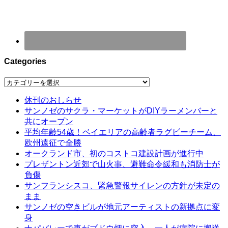
Categories
Categories
休刊のおしらせ
サンノゼのサクラ・マーケットがDIYラーメンバーと
共にオープン
平均年齢54歳！ベイエリアの高齢者ラグビーチーム、
欧州遠征で全勝
オークランド市、初のコストコ建設計画が進行中
プレザントン近郊で山火事、避難命令緩和も消防士が
負傷
サンフランシスコ、緊急警報サイレンの方針が未定の
まま
サンノゼの空きビルが地元アーティストの新拠点に変
身