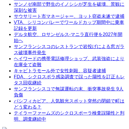
サンノゼ南部で野生のイノシシが芝生を破壊、景観に
深刻な被害
サウサリート市マネージャー、ヨット窃盗未遂で逮捕
VTA、シリコンバレーでワールドカップ期間中に乗車
記録を更新
デルタ航空、ロサンゼルス-マニラ直行便を2027年開
始へ
サンフランシスコのレストランで岩投げによる窓ガラ
ス破壊事件発生
ヘイワードの携帯電話修理ショップ、武装強盗により
在庫全て盗難
キャピトラモール外で女性刺殺、容疑者逮捕
FDA、シクロスポラ感染調査で誤った陽性を訂正もレ
タス回収継続
サンフランシスコで無謀運転の末、衝突事故発生 9人
負傷
パシフィカピア、人気観光スポット突然の閉鎖で町は
どう変わる？
テイラーファームズのシクロスポーラ検査誤陽性と判
明、調査継続中