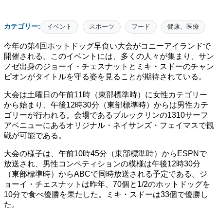
カテゴリー:
イベント
スポーツ
フード
健康、医療
今年の第4回ホットドッグ早食い大会がコニーアイランドで
開催される。このイベントには、多くの人々が集まり、サン
ノゼ出身のジョーイ・チェスナットとミキ・スドーのチャン
ピオンがタイトルを守る姿を見ることが期待されている。
大会は土曜日の午前11時（東部標準時）に女性カテゴリー
から始まり、午後12時30分（東部標準時）からは男性カテ
ゴリーが行われる。会場であるブルックリンの1310サーフ
アベニューにあるオリジナル・ネイサンズ・フェイマスで観
戦が可能である。
大会の様子は、午前10時45分（東部標準時）からESPNで
放送され、男性コンペティションの模様は午後12時30分
（東部標準時）からABCで同時放送される予定である。ジ
ョーイ・チェスナットは昨年、70個と1/2のホットドッグを
10分で食べ優勝を果たした。ミキ・スドーは33個で優勝し
た。