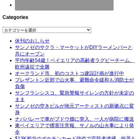
Categories
Categories
休刊のおしらせ
サンノゼのサクラ・マーケットがDIYラーメンバーと
共にオープン
平均年齢54歳！ベイエリアの高齢者ラグビーチーム、
欧州遠征で全勝
オークランド市、初のコストコ建設計画が進行中
プレザントン近郊で山火事、避難命令緩和も消防士が
負傷
サンフランシスコ、緊急警報サイレンの方針が未定の
まま
サンノゼの空きビルが地元アーティストの新拠点に変
身
ナパバレーで車がブドウ畑に突入、一人が病院に搬送
東ベイエリアで煙害注意報、サノルの山火事により発
令
$13K相当のポケモンカード強盗で容疑者逮捕、銃器も