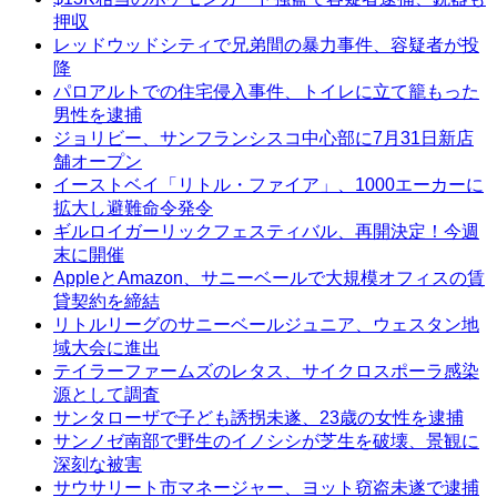
押収
レッドウッドシティで兄弟間の暴力事件、容疑者が投
降
パロアルトでの住宅侵入事件、トイレに立て籠もった
男性を逮捕
ジョリビー、サンフランシスコ中心部に7月31日新店
舗オープン
イーストベイ「リトル・ファイア」、1000エーカーに
拡大し避難命令発令
ギルロイガーリックフェスティバル、再開決定！今週
末に開催
AppleとAmazon、サニーベールで大規模オフィスの賃
貸契約を締結
リトルリーグのサニーベールジュニア、ウェスタン地
域大会に進出
テイラーファームズのレタス、サイクロスポーラ感染
源として調査
サンタローザで子ども誘拐未遂、23歳の女性を逮捕
サンノゼ南部で野生のイノシシが芝生を破壊、景観に
深刻な被害
サウサリート市マネージャー、ヨット窃盗未遂で逮捕