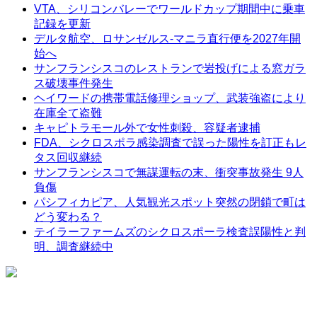
VTA、シリコンバレーでワールドカップ期間中に乗車
記録を更新
デルタ航空、ロサンゼルス-マニラ直行便を2027年開
始へ
サンフランシスコのレストランで岩投げによる窓ガラ
ス破壊事件発生
ヘイワードの携帯電話修理ショップ、武装強盗により
在庫全て盗難
キャピトラモール外で女性刺殺、容疑者逮捕
FDA、シクロスポラ感染調査で誤った陽性を訂正もレ
タス回収継続
サンフランシスコで無謀運転の末、衝突事故発生 9人
負傷
パシフィカピア、人気観光スポット突然の閉鎖で町は
どう変わる？
テイラーファームズのシクロスポーラ検査誤陽性と判
明、調査継続中