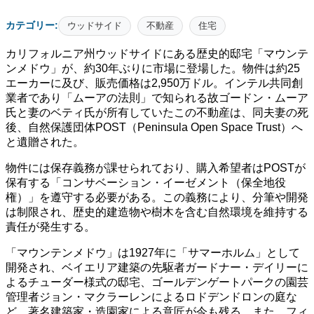
カテゴリー:
ウッドサイド
不動産
住宅
カリフォルニア州ウッドサイドにある歴史的邸宅「マウンテ
ンメドウ」が、約30年ぶりに市場に登場した。物件は約25
エーカーに及び、販売価格は2,950万ドル。インテル共同創
業者であり「ムーアの法則」で知られる故ゴードン・ムーア
氏と妻のベティ氏が所有していたこの不動産は、同夫妻の死
後、自然保護団体POST（Peninsula Open Space Trust）へ
と遺贈された。
物件には保存義務が課せられており、購入希望者はPOSTが
保有する「コンサベーション・イーゼメント（保全地役
権）」を遵守する必要がある。この義務により、分筆や開発
は制限され、歴史的建造物や樹木を含む自然環境を維持する
責任が発生する。
「マウンテンメドウ」は1927年に「サマーホルム」として
開発され、ベイエリア建築の先駆者ガードナー・デイリーに
よるチューダー様式の邸宅、ゴールデンゲートパークの園芸
管理者ジョン・マクラーレンによるロドデンドロンの庭な
ど、著名建築家・造園家による意匠が今も残る。また、フィ