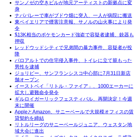
サンノゼの空きビルが地元アーティストの新拠点に変
身
ナパバレーで車がブドウ畑に突入、一人が病院に搬送
東ベイエリアで煙害注意報、サノルの山火事により発
令
$13K相当のポケモンカード強盗で容疑者逮捕、銃器も
押収
レッドウッドシティで兄弟間の暴力事件、容疑者が投
降
パロアルトでの住宅侵入事件、トイレに立て籠もった
男性を逮捕
ジョリビー、サンフランシスコ中心部に7月31日新店
舗オープン
イーストベイ「リトル・ファイア」、1000エーカーに
拡大し避難命令発令
ギルロイガーリックフェスティバル、再開決定！今週
末に開催
AppleとAmazon、サニーベールで大規模オフィスの賃
貸契約を締結
リトルリーグのサニーベールジュニア、ウェスタン地
域大会に進出