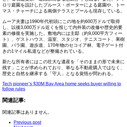
ロリ庭園を設計したブルース・ポーターによる庭園や、トー
マス・チャーチによる南側テラスとプールも現存している。
ムーア夫妻は1990年代初頭にこの地を約600万ドルで取得
し、以後3,000万ドル近くを投じて内外装の改修や歴史的要
素の修復を実施した。敷地内には主邸（約9,000平方フィー
ト）、ゲストハウス、温室、スタジオ、テニスコート、果樹
園、バラ園、遊歩道、170年物のセコイア林、電子ゲート付
きの1マイル私道などが整備されている。
新たな所有者にはこの壮大な遺産を「そのままの形で未来に
残す」ことが求められており、単なる不動産購入ではなく、
歴史と自然を継承する「守人」となる覚悟が問われる。
Tech pioneer’s $30M Bay Area home seeks buyer willing to
follow rules
関連記事:
関連記事はありません。
Previous post