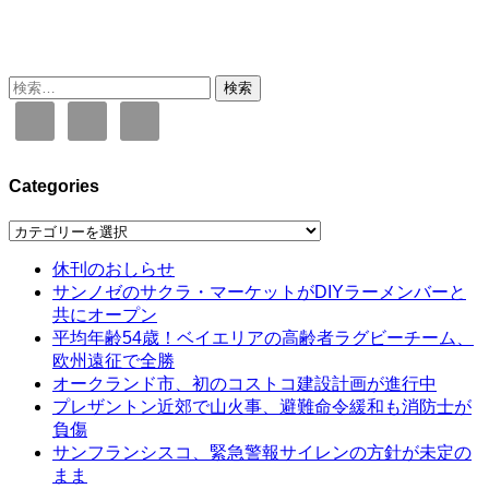
検
索:
Categories
Categories
休刊のおしらせ
サンノゼのサクラ・マーケットがDIYラーメンバーと
共にオープン
平均年齢54歳！ベイエリアの高齢者ラグビーチーム、
欧州遠征で全勝
オークランド市、初のコストコ建設計画が進行中
プレザントン近郊で山火事、避難命令緩和も消防士が
負傷
サンフランシスコ、緊急警報サイレンの方針が未定の
まま