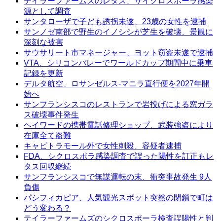
テイラーファームズのレタス、サイクロスポーラ感染
源として調査
サンタローザで子ども誘拐未遂、23歳の女性を逮捕
サンノゼ南部で野生のイノシシが芝生を破壊、景観に
深刻な被害
サウサリート市マネージャー、ヨット窃盗未遂で逮捕
VTA、シリコンバレーでワールドカップ期間中に乗車
記録を更新
デルタ航空、ロサンゼルス-マニラ直行便を2027年開
始へ
サンフランシスコのレストランで岩投げによる窓ガラ
ス破壊事件発生
ヘイワードの携帯電話修理ショップ、武装強盗により
在庫全て盗難
キャピトラモール外で女性刺殺、容疑者逮捕
FDA、シクロスポラ感染調査で誤った陽性を訂正もレ
タス回収継続
サンフランシスコで無謀運転の末、衝突事故発生 9人
負傷
パシフィカピア、人気観光スポット突然の閉鎖で町は
どう変わる？
テイラーファームズのシクロスポーラ検査誤陽性と判