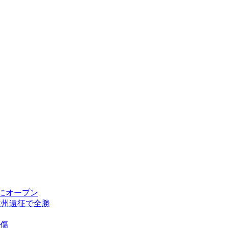
にオープン
欧州遠征で全勝
傷