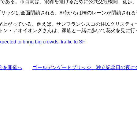
目である。市当局は、混雑を避けるために公共交通機関、徒歩
ブリッジは全面閉鎖される。8時からは橋のレーンが閉鎖され
が上がっている。例えば、サンフランシスコの住民クリスティ
イトン・アオイオングさんは、家族と一緒に歩いて花火を見に行
ected to bring big crowds, traffic to SF
会を開催へ
ゴールデンゲートブリッジ、独立記念日の夜に