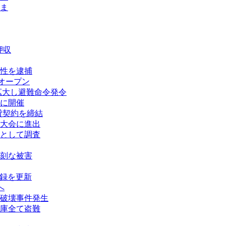
ま
押収
性を逮捕
オープン
拡大し避難命令発令
に開催
賃貸契約を締結
大会に進出
として調査
刻な被害
記録を更新
へ
破壊事件発生
庫全て盗難