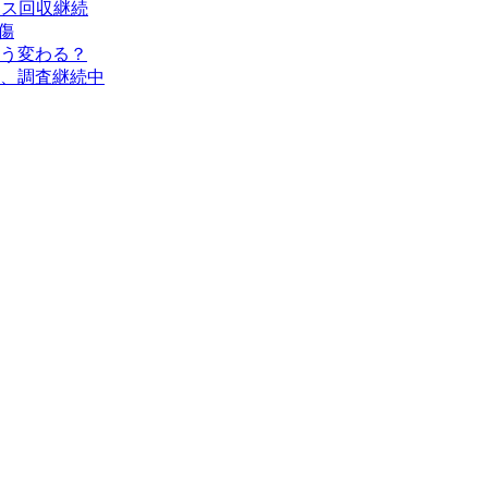
タス回収継続
傷
う変わる？
、調査継続中