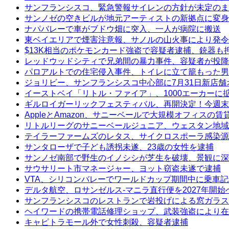
サンフランシスコ、緊急警報サイレンの方針が未定のま
サンノゼの空きビルが地元アーティストの新拠点に変身
ナパバレーで車がブドウ畑に突入、一人が病院に搬送
東ベイエリアで煙害注意報、サノルの山火事により発令
$13K相当のポケモンカード強盗で容疑者逮捕、銃器も
レッドウッドシティで兄弟間の暴力事件、容疑者が投降
パロアルトでの住宅侵入事件、トイレに立て籠もった男
ジョリビー、サンフランシスコ中心部に7月31日新店舗
イーストベイ「リトル・ファイア」、1000エーカーに
ギルロイガーリックフェスティバル、再開決定！今週末
AppleとAmazon、サニーベールで大規模オフィスの
リトルリーグのサニーベールジュニア、ウェスタン地域
テイラーファームズのレタス、サイクロスポーラ感染源
サンタローザで子ども誘拐未遂、23歳の女性を逮捕
サンノゼ南部で野生のイノシシが芝生を破壊、景観に深
サウサリート市マネージャー、ヨット窃盗未遂で逮捕
VTA、シリコンバレーでワールドカップ期間中に乗車
デルタ航空、ロサンゼルス-マニラ直行便を2027年開始
サンフランシスコのレストランで岩投げによる窓ガラス
ヘイワードの携帯電話修理ショップ、武装強盗により在
キャピトラモール外で女性刺殺、容疑者逮捕