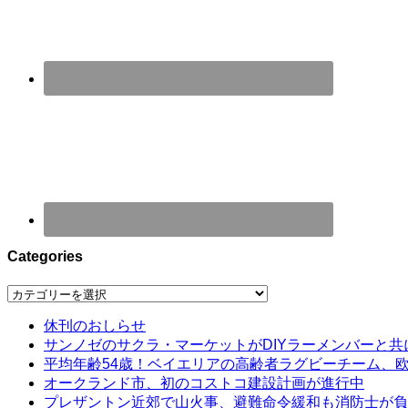
Categories
Categories
休刊のおしらせ
サンノゼのサクラ・マーケットがDIYラーメンバーと共
平均年齢54歳！ベイエリアの高齢者ラグビーチーム、
オークランド市、初のコストコ建設計画が進行中
プレザントン近郊で山火事、避難命令緩和も消防士が負