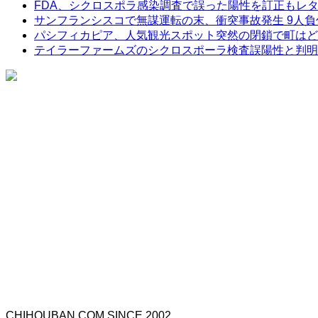
FDA、シクロスポラ感染調査で誤った陽性を訂正もレ
サンフランシスコで無謀運転の末、衝突事故発生 9人負
パシフィカピア、人気観光スポット突然の閉鎖で町はど
テイラーファームズのシクロスポーラ検査誤陽性と判明
CHIHOUBAN.COM SINCE 2002