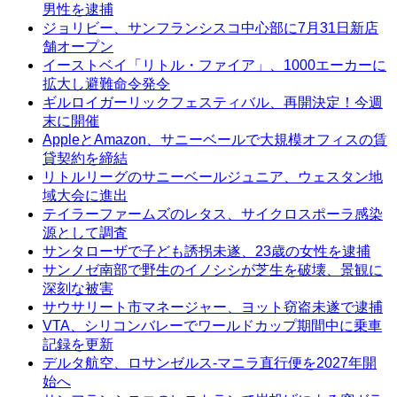
男性を逮捕
ジョリビー、サンフランシスコ中心部に7月31日新店
舗オープン
イーストベイ「リトル・ファイア」、1000エーカーに
拡大し避難命令発令
ギルロイガーリックフェスティバル、再開決定！今週
末に開催
AppleとAmazon、サニーベールで大規模オフィスの賃
貸契約を締結
リトルリーグのサニーベールジュニア、ウェスタン地
域大会に進出
テイラーファームズのレタス、サイクロスポーラ感染
源として調査
サンタローザで子ども誘拐未遂、23歳の女性を逮捕
サンノゼ南部で野生のイノシシが芝生を破壊、景観に
深刻な被害
サウサリート市マネージャー、ヨット窃盗未遂で逮捕
VTA、シリコンバレーでワールドカップ期間中に乗車
記録を更新
デルタ航空、ロサンゼルス-マニラ直行便を2027年開
始へ