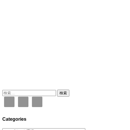
検
索:
Categories