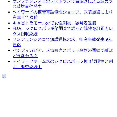
サンフランシスコのレストランで岩投げによる窓ガラ
ス破壊事件発生
ヘイワードの携帯電話修理ショップ、武装強盗により
在庫全て盗難
キャピトラモール外で女性刺殺、容疑者逮捕
FDA、シクロスポラ感染調査で誤った陽性を訂正もレ
タス回収継続
サンフランシスコで無謀運転の末、衝突事故発生 9人
負傷
パシフィカピア、人気観光スポット突然の閉鎖で町は
どう変わる？
テイラーファームズのシクロスポーラ検査誤陽性と判
明、調査継続中