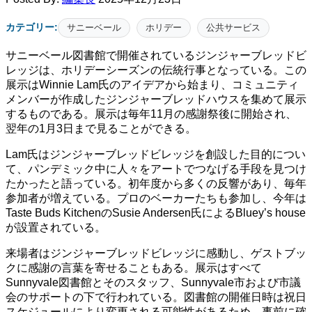
カテゴリー:
サニーベール
ホリデー
公共サービス
サニーベール図書館で開催されているジンジャーブレッドビ
レッジは、ホリデーシーズンの伝統行事となっている。この
展示はWinnie Lam氏のアイデアから始まり、コミュニティ
メンバーが作成したジンジャーブレッドハウスを集めて展示
するものである。展示は毎年11月の感謝祭後に開始され、
翌年の1月3日まで見ることができる。
Lam氏はジンジャーブレッドビレッジを創設した目的につい
て、パンデミック中に人々をアートでつなげる手段を見つけ
たかったと語っている。初年度から多くの反響があり、毎年
参加者が増えている。プロのベーカーたちも参加し、今年は
Taste Buds KitchenのSusie Andersen氏によるBluey’s house
が設置されている。
来場者はジンジャーブレッドビレッジに感動し、ゲストブッ
クに感謝の言葉を寄せることもある。展示はすべて
Sunnyvale図書館とそのスタッフ、Sunnyvale市および市議
会のサポートの下で行われている。図書館の開催日時は祝日
スケジュールにより変更される可能性があるため、事前に確