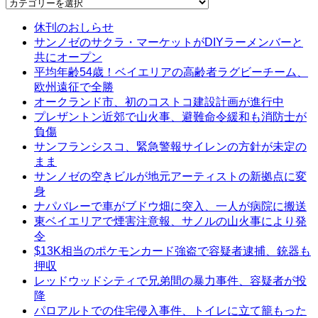
Categories
休刊のおしらせ
サンノゼのサクラ・マーケットがDIYラーメンバーと
共にオープン
平均年齢54歳！ベイエリアの高齢者ラグビーチーム、
欧州遠征で全勝
オークランド市、初のコストコ建設計画が進行中
プレザントン近郊で山火事、避難命令緩和も消防士が
負傷
サンフランシスコ、緊急警報サイレンの方針が未定の
まま
サンノゼの空きビルが地元アーティストの新拠点に変
身
ナパバレーで車がブドウ畑に突入、一人が病院に搬送
東ベイエリアで煙害注意報、サノルの山火事により発
令
$13K相当のポケモンカード強盗で容疑者逮捕、銃器も
押収
レッドウッドシティで兄弟間の暴力事件、容疑者が投
降
パロアルトでの住宅侵入事件、トイレに立て籠もった