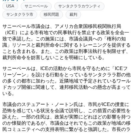
USA
サニーベール
サンタクララカウンティ
サンタクララ市
移民問題
裁判
サニーベール市議会は、アメリカ合衆国移民税関執行局
（ICE）による市有地での民事執行を禁止する政策を全会一
致で承認した。この施策には、市議会議員への「権利の知
識」リソースと裁判所命令に関するトレーニングを提供する
ことも含まれる。また、この政策は刑事法執行を制限せず、
裁判所命令を妨害しないことを明確にしている。
サニーベールは、ICEの活動から市民を守るために「ICEフ
リーゾーン」を設ける行動をとっているサンタクララ郡の他
の多くの都市に加わった。近隣地域で予定されているワール
ドカップ開催に関連して、連邦移民活動への懸念が高まって
いる。
市議会のステュアート・ノートン氏は、市民がICEの捜査に
恐怖を感じている状況を会議で説明し、この措置の必要性を
訴えた。一部の住民は、政策が実際にどれほどの影響を持つ
のか懐疑的であるが、市議会はそれでもこの政策が地域の移
民コミュニティへの支持表明に繋がると強調した。市長のラ