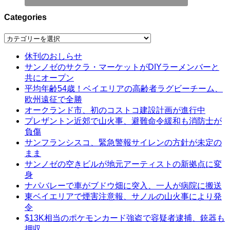
Categories
Categories
休刊のおしらせ
サンノゼのサクラ・マーケットがDIYラーメンバーと
共にオープン
平均年齢54歳！ベイエリアの高齢者ラグビーチーム、
欧州遠征で全勝
オークランド市、初のコストコ建設計画が進行中
プレザントン近郊で山火事、避難命令緩和も消防士が
負傷
サンフランシスコ、緊急警報サイレンの方針が未定の
まま
サンノゼの空きビルが地元アーティストの新拠点に変
身
ナパバレーで車がブドウ畑に突入、一人が病院に搬送
東ベイエリアで煙害注意報、サノルの山火事により発
令
$13K相当のポケモンカード強盗で容疑者逮捕、銃器も
押収