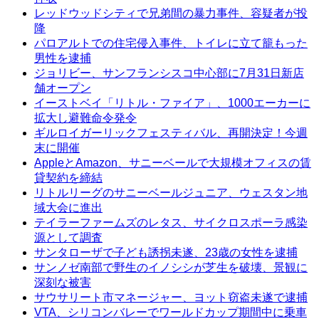
レッドウッドシティで兄弟間の暴力事件、容疑者が投
降
パロアルトでの住宅侵入事件、トイレに立て籠もった
男性を逮捕
ジョリビー、サンフランシスコ中心部に7月31日新店
舗オープン
イーストベイ「リトル・ファイア」、1000エーカーに
拡大し避難命令発令
ギルロイガーリックフェスティバル、再開決定！今週
末に開催
AppleとAmazon、サニーベールで大規模オフィスの賃
貸契約を締結
リトルリーグのサニーベールジュニア、ウェスタン地
域大会に進出
テイラーファームズのレタス、サイクロスポーラ感染
源として調査
サンタローザで子ども誘拐未遂、23歳の女性を逮捕
サンノゼ南部で野生のイノシシが芝生を破壊、景観に
深刻な被害
サウサリート市マネージャー、ヨット窃盗未遂で逮捕
VTA、シリコンバレーでワールドカップ期間中に乗車