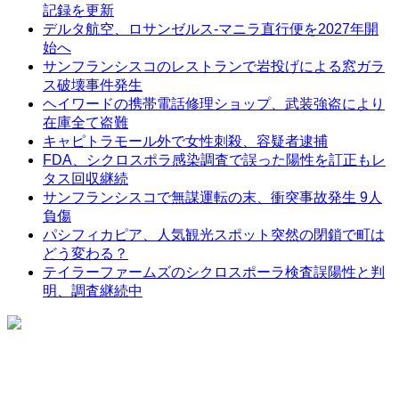
記録を更新
デルタ航空、ロサンゼルス-マニラ直行便を2027年開
始へ
サンフランシスコのレストランで岩投げによる窓ガラ
ス破壊事件発生
ヘイワードの携帯電話修理ショップ、武装強盗により
在庫全て盗難
キャピトラモール外で女性刺殺、容疑者逮捕
FDA、シクロスポラ感染調査で誤った陽性を訂正もレ
タス回収継続
サンフランシスコで無謀運転の末、衝突事故発生 9人
負傷
パシフィカピア、人気観光スポット突然の閉鎖で町は
どう変わる？
テイラーファームズのシクロスポーラ検査誤陽性と判
明、調査継続中