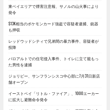
東ベイエリアで煙害注意報、サノルの山火事により
発令
$13K相当のポケモンカード強盗で容疑者逮捕、銃器
も押収
レッドウッドシティで兄弟間の暴力事件、容疑者が
投降
パロアルトでの住宅侵入事件、トイレに立て籠もっ
た男性を逮捕
ジョリビー、サンフランシスコ中心部に7月31日新店
舗オープン
イーストベイ「リトル・ファイア」、1000エーカー
に拡大し避難命令発令