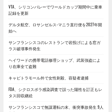
VTA、シリコンバレーでワールドカップ期間中に乗車
記録を更新
デルタ航空、ロサンゼルス-マニラ直行便を2027年開
始へ
サンフランシスコのレストランで岩投げによる窓ガ
ラス破壊事件発生
ヘイワードの携帯電話修理ショップ、武装強盗によ
り在庫全て盗難
キャピトラモール外で女性刺殺、容疑者逮捕
FDA、シクロスポラ感染調査で誤った陽性を訂正もレ
タス回収継続
サンフランシスコで無謀運転の末、衝突事故発生 9人