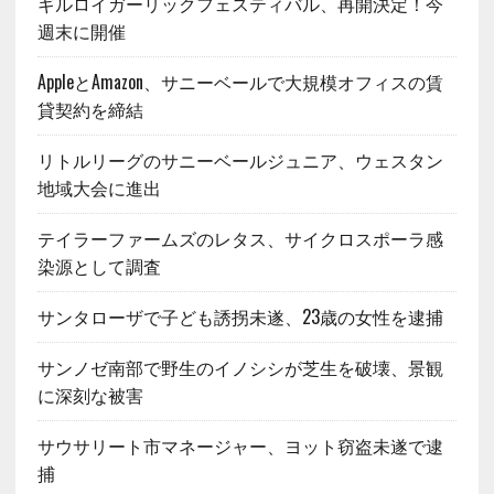
ギルロイガーリックフェスティバル、再開決定！今
週末に開催
AppleとAmazon、サニーベールで大規模オフィスの賃
貸契約を締結
リトルリーグのサニーベールジュニア、ウェスタン
地域大会に進出
テイラーファームズのレタス、サイクロスポーラ感
染源として調査
サンタローザで子ども誘拐未遂、23歳の女性を逮捕
サンノゼ南部で野生のイノシシが芝生を破壊、景観
に深刻な被害
サウサリート市マネージャー、ヨット窃盗未遂で逮
捕