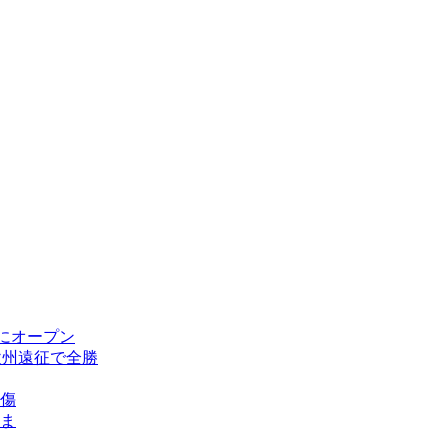
にオープン
欧州遠征で全勝
傷
ま