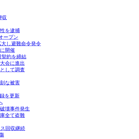
押収
性を逮捕
オープン
拡大し避難命令発令
に開催
賃貸契約を締結
大会に進出
として調査
刻な被害
記録を更新
へ
破壊事件発生
庫全て盗難
タス回収継続
傷