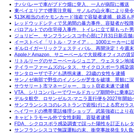
ナパバレーで車がブドウ畑に突入、一人が病院に搬送
東ベイエリアで煙害注意報、サノルの山火事により発令
$13K相当のポケモンカード強盗で容疑者逮捕、銃器も
レッドウッドシティで兄弟間の暴力事件、容疑者が投降
パロアルトでの住宅侵入事件、トイレに立て籠もった男
ジョリビー、サンフランシスコ中心部に7月31日新店舗
イーストベイ「リトル・ファイア」、1000エーカーに
ギルロイガーリックフェスティバル、再開決定！今週末
AppleとAmazon、サニーベールで大規模オフィスの
リトルリーグのサニーベールジュニア、ウェスタン地域
テイラーファームズのレタス、サイクロスポーラ感染源
サンタローザで子ども誘拐未遂、23歳の女性を逮捕
サンノゼ南部で野生のイノシシが芝生を破壊、景観に深
サウサリート市マネージャー、ヨット窃盗未遂で逮捕
VTA、シリコンバレーでワールドカップ期間中に乗車
デルタ航空、ロサンゼルス-マニラ直行便を2027年開始
サンフランシスコのレストランで岩投げによる窓ガラス
ヘイワードの携帯電話修理ショップ、武装強盗により在
キャピトラモール外で女性刺殺、容疑者逮捕
FDA、シクロスポラ感染調査で誤った陽性を訂正もレ
サンフランシスコで無謀運転の末、衝突事故発生 9人負