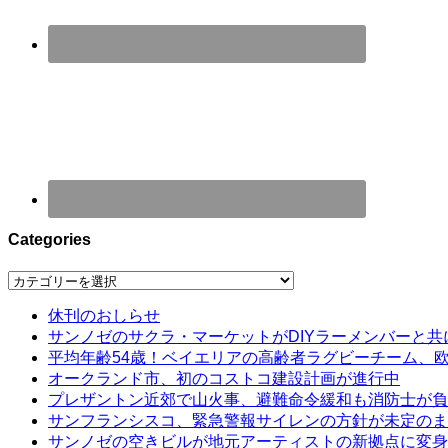
Categories
Categories
休刊のおしらせ
サンノゼのサクラ・マーケットがDIYラーメンバーと共
平均年齢54歳！ベイエリアの高齢者ラグビーチーム、
オークランド市、初のコストコ建設計画が進行中
プレザントン近郊で山火事、避難命令緩和も消防士が負
サンフランシスコ、緊急警報サイレンの方針が未定のま
サンノゼの空きビルが地元アーティストの新拠点に変身