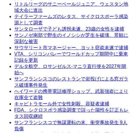
リトルリーグのサニーベールジュニア、ウェスタン地
域大会に進出
テイラーファームズのレタス、サイクロスポーラ感染
源として調査
サンタローザで子ども誘拐未遂、23歳の女性を逮捕
サンノゼ南部で野生のイノシシが芝生を破壊、景観に
深刻な被害
サウサリート市マネージャー、ヨット窃盗未遂で逮捕
VTA、シリコンバレーでワールドカップ期間中に乗車
記録を更新
デルタ航空、ロサンゼルス-マニラ直行便を2027年開
始へ
サンフランシスコのレストランで岩投げによる窓ガラ
ス破壊事件発生
ヘイワードの携帯電話修理ショップ、武装強盗により
在庫全て盗難
キャピトラモール外で女性刺殺、容疑者逮捕
FDA、シクロスポラ感染調査で誤った陽性を訂正もレ
タス回収継続
サンフランシスコで無謀運転の末、衝突事故発生 9人
負傷