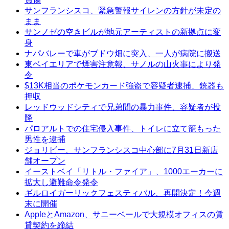
サンフランシスコ、緊急警報サイレンの方針が未定の
まま
サンノゼの空きビルが地元アーティストの新拠点に変
身
ナパバレーで車がブドウ畑に突入、一人が病院に搬送
東ベイエリアで煙害注意報、サノルの山火事により発
令
$13K相当のポケモンカード強盗で容疑者逮捕、銃器も
押収
レッドウッドシティで兄弟間の暴力事件、容疑者が投
降
パロアルトでの住宅侵入事件、トイレに立て籠もった
男性を逮捕
ジョリビー、サンフランシスコ中心部に7月31日新店
舗オープン
イーストベイ「リトル・ファイア」、1000エーカーに
拡大し避難命令発令
ギルロイガーリックフェスティバル、再開決定！今週
末に開催
AppleとAmazon、サニーベールで大規模オフィスの賃
貸契約を締結