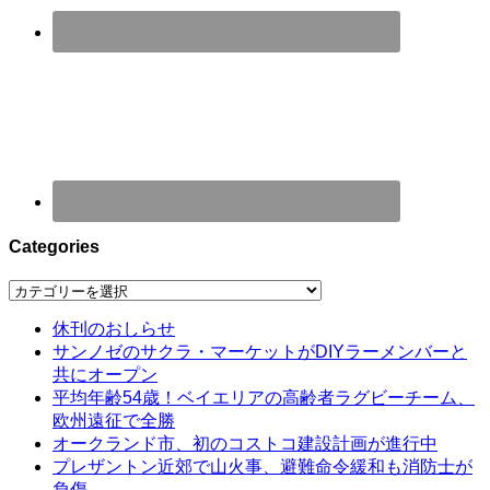
Categories
Categories
休刊のおしらせ
サンノゼのサクラ・マーケットがDIYラーメンバーと
共にオープン
平均年齢54歳！ベイエリアの高齢者ラグビーチーム、
欧州遠征で全勝
オークランド市、初のコストコ建設計画が進行中
プレザントン近郊で山火事、避難命令緩和も消防士が
負傷