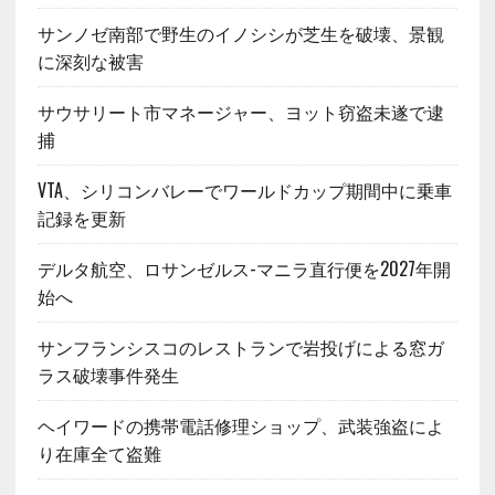
サンノゼ南部で野生のイノシシが芝生を破壊、景観
に深刻な被害
サウサリート市マネージャー、ヨット窃盗未遂で逮
捕
VTA、シリコンバレーでワールドカップ期間中に乗車
記録を更新
デルタ航空、ロサンゼルス-マニラ直行便を2027年開
始へ
サンフランシスコのレストランで岩投げによる窓ガ
ラス破壊事件発生
ヘイワードの携帯電話修理ショップ、武装強盗によ
り在庫全て盗難