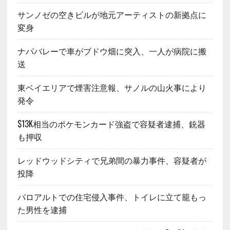
サンノゼの空きビルが地元アーティストの新拠点に
変身
ナパバレーで車がブドウ畑に突入、一人が病院に搬
送
東ベイエリアで煙害注意報、サノルの山火事により
発令
$13K相当のポケモンカード強盗で容疑者逮捕、銃器
も押収
レッドウッドシティで兄弟間の暴力事件、容疑者が
投降
パロアルトでの住宅侵入事件、トイレに立て籠もっ
た男性を逮捕