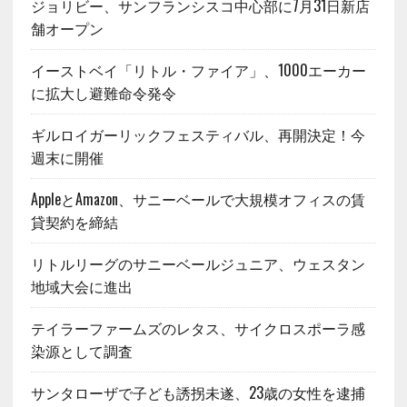
ジョリビー、サンフランシスコ中心部に7月31日新店
舗オープン
イーストベイ「リトル・ファイア」、1000エーカー
に拡大し避難命令発令
ギルロイガーリックフェスティバル、再開決定！今
週末に開催
AppleとAmazon、サニーベールで大規模オフィスの賃
貸契約を締結
リトルリーグのサニーベールジュニア、ウェスタン
地域大会に進出
テイラーファームズのレタス、サイクロスポーラ感
染源として調査
サンタローザで子ども誘拐未遂、23歳の女性を逮捕