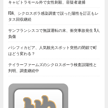
キャピトラモール外で女性刺殺、容疑者逮捕
FDA、シクロスポラ感染調査で誤った陽性を訂正もレ
タス回収継続
サンフランシスコで無謀運転の末、衝突事故発生 9人
負傷
パシフィカピア、人気観光スポット突然の閉鎖で町
はどう変わる？
テイラーファームズのシクロスポーラ検査誤陽性と
判明、調査継続中