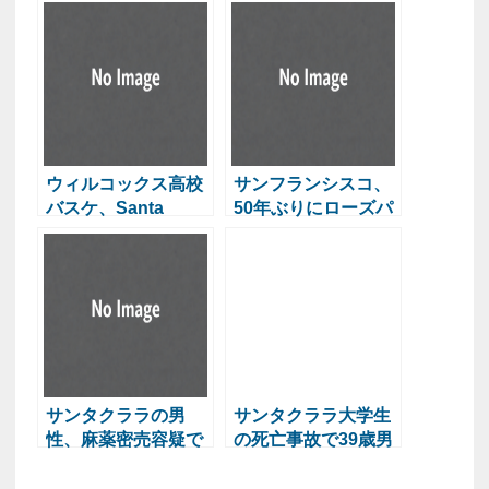
ウィルコックス高校
サンフランシスコ、
バスケ、Santa
50年ぶりにローズパ
Claraを下しハード
レードに参加
ウッドで勝利
サンタクララの男
サンタクララ大学生
性、麻薬密売容疑で
の死亡事故で39歳男
逮捕
性逮捕