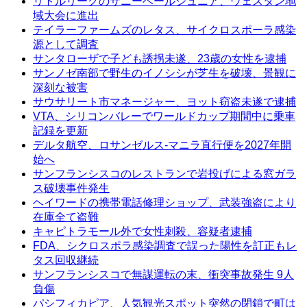
リトルリーグのサニーベールジュニア、ウェスタン地
域大会に進出
テイラーファームズのレタス、サイクロスポーラ感染
源として調査
サンタローザで子ども誘拐未遂、23歳の女性を逮捕
サンノゼ南部で野生のイノシシが芝生を破壊、景観に
深刻な被害
サウサリート市マネージャー、ヨット窃盗未遂で逮捕
VTA、シリコンバレーでワールドカップ期間中に乗車
記録を更新
デルタ航空、ロサンゼルス-マニラ直行便を2027年開
始へ
サンフランシスコのレストランで岩投げによる窓ガラ
ス破壊事件発生
ヘイワードの携帯電話修理ショップ、武装強盗により
在庫全て盗難
キャピトラモール外で女性刺殺、容疑者逮捕
FDA、シクロスポラ感染調査で誤った陽性を訂正もレ
タス回収継続
サンフランシスコで無謀運転の末、衝突事故発生 9人
負傷
パシフィカピア、人気観光スポット突然の閉鎖で町は