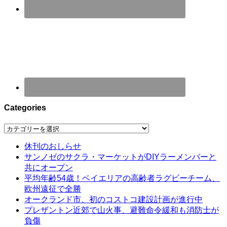
Categories
Categories
休刊のおしらせ
サンノゼのサクラ・マーケットがDIYラーメンバーと
共にオープン
平均年齢54歳！ベイエリアの高齢者ラグビーチーム、
欧州遠征で全勝
オークランド市、初のコストコ建設計画が進行中
プレザントン近郊で山火事、避難命令緩和も消防士が
負傷