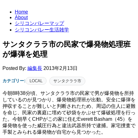
Home
About
シリコンバレーマップ
シリコンバレー生活雑学
サンタクララ市の民家で爆発物処理班
が爆弾を処理
Posted By:
編集長
2013年2月13日
カテゴリー:
LOCAL
サンタクララ市
今朝8時38分頃、サンタクララ市の民家で男が爆発物を所持
しているのが見つかり、爆発物処理班が出動。安全に爆弾を
押収することが難しいと判断されたため、周辺の住人に避難
を命じ、民家の裏庭に埋めて砂袋をかぶせて爆破処理を行っ
た。今朝早くCHPがこの家に住むEverett Basham（45）を
爆発物を使った威圧行為と違法武器所持で逮捕。家宅捜査で
手製とみられる爆発物が自宅から見つかった。