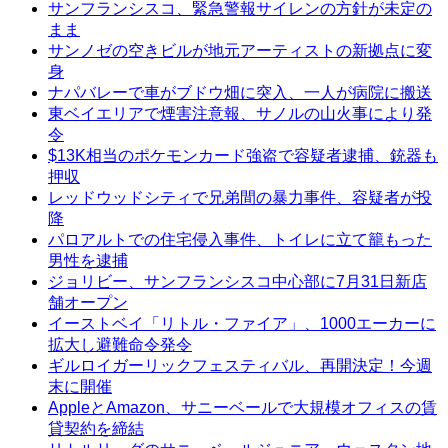
サンフランシスコ、緊急警報サイレンの方針が未定の
まま
サンノゼの空きビルが地元アーティストの新拠点に変
身
ナパバレーで車がブドウ畑に突入、一人が病院に搬送
東ベイエリアで煙害注意報、サノルの山火事により発
令
$13K相当のポケモンカード強盗で容疑者逮捕、銃器も
押収
レッドウッドシティで兄弟間の暴力事件、容疑者が投
降
パロアルトでの住宅侵入事件、トイレに立て籠もった
男性を逮捕
ジョリビー、サンフランシスコ中心部に7月31日新店
舗オープン
イーストベイ「リトル・ファイア」、1000エーカーに
拡大し避難命令発令
ギルロイガーリックフェスティバル、再開決定！今週
末に開催
AppleとAmazon、サニーベールで大規模オフィスの賃
貸契約を締結