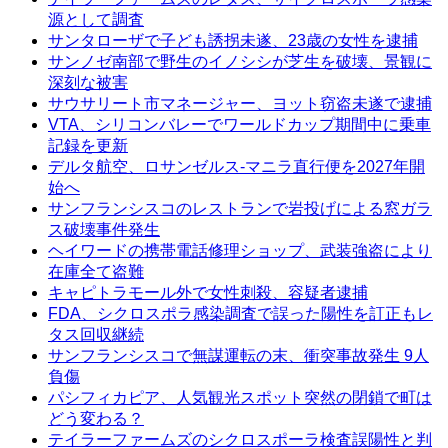
源として調査
サンタローザで子ども誘拐未遂、23歳の女性を逮捕
サンノゼ南部で野生のイノシシが芝生を破壊、景観に
深刻な被害
サウサリート市マネージャー、ヨット窃盗未遂で逮捕
VTA、シリコンバレーでワールドカップ期間中に乗車
記録を更新
デルタ航空、ロサンゼルス-マニラ直行便を2027年開
始へ
サンフランシスコのレストランで岩投げによる窓ガラ
ス破壊事件発生
ヘイワードの携帯電話修理ショップ、武装強盗により
在庫全て盗難
キャピトラモール外で女性刺殺、容疑者逮捕
FDA、シクロスポラ感染調査で誤った陽性を訂正もレ
タス回収継続
サンフランシスコで無謀運転の末、衝突事故発生 9人
負傷
パシフィカピア、人気観光スポット突然の閉鎖で町は
どう変わる？
テイラーファームズのシクロスポーラ検査誤陽性と判