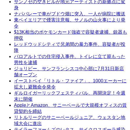
サンノゼの空きビルが地元アーティストの新拠点に変
身
ナパバレーで車がブドウ畑に突入、一人が病院に搬送
東ベイエリアで煙害注意報、サノルの山火事により発
令
$13K相当のポケモンカード強盗で容疑者逮捕、銃器も
押収
レッドウッドシティで兄弟間の暴力事件、容疑者が投
降
パロアルトでの住宅侵入事件、トイレに立て籠もった
男性を逮捕
ジョリビー、サンフランシスコ中心部に7月31日新店
舗オープン
イーストベイ「リトル・ファイア」、1000エーカーに
拡大し避難命令発令
ギルロイガーリックフェスティバル、再開決定！今週
末に開催
AppleとAmazon、サニーベールで大規模オフィスの賃
貸契約を締結
リトルリーグのサニーベールジュニア、ウェスタン地
域大会に進出
テイラーファームズのレタス、サイクロスポーラ感染