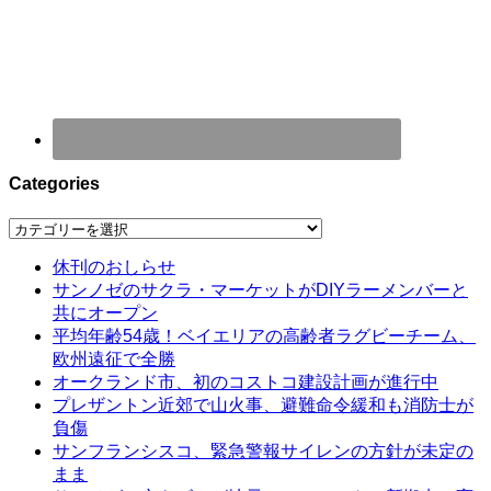
Categories
Categories
休刊のおしらせ
サンノゼのサクラ・マーケットがDIYラーメンバーと
共にオープン
平均年齢54歳！ベイエリアの高齢者ラグビーチーム、
欧州遠征で全勝
オークランド市、初のコストコ建設計画が進行中
プレザントン近郊で山火事、避難命令緩和も消防士が
負傷
サンフランシスコ、緊急警報サイレンの方針が未定の
まま