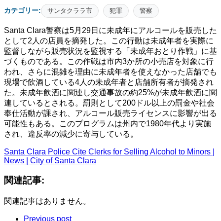
カテゴリー:
サンタクララ市
犯罪
警察
Santa Clara警察は5月29日に未成年にアルコールを販売した
として2人の店員を摘発した。この行動は未成年者を実際に
監督しながら販売状況を監視する「未成年おとり作戦」に基
づくものである。この作戦は市内3か所の小売店を対象に行
われ、さらに混雑を理由に未成年者を使えなかった店舗でも
現場で飲酒している4人の未成年者と店舗所有者が摘発され
た。未成年飲酒に関連し交通事故の約25%が未成年飲酒に関
連しているとされる。罰則として200ドル以上の罰金や社会
奉仕活動が課され、アルコール販売ライセンスに影響が出る
可能性もある。このプログラムは州内で1980年代より実施
され、違反率の減少に寄与している。
Santa Clara Police Cite Clerks for Selling Alcohol to Minors |
News | City of Santa Clara
関連記事:
関連記事はありません。
Previous post