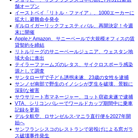
舗オープン
イーストベイ「リトル・ファイア」、1000エーカーに
拡大し避難命令発令
ギルロイガーリックフェスティバル、再開決定！今週
末に開催
AppleとAmazon、サニーベールで大規模オフィスの賃
貸契約を締結
リトルリーグのサニーベールジュニア、ウェスタン地
域大会に進出
テイラーファームズのレタス、サイクロスポーラ感染
源として調査
サンタローザで子ども誘拐未遂、23歳の女性を逮捕
サンノゼ南部で野生のイノシシが芝生を破壊、景観に
深刻な被害
サウサリート市マネージャー、ヨット窃盗未遂で逮捕
VTA、シリコンバレーでワールドカップ期間中に乗車
記録を更新
デルタ航空、ロサンゼルス-マニラ直行便を2027年開
始へ
サンフランシスコのレストランで岩投げによる窓ガラ
ス破壊事件発生