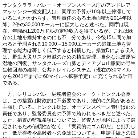
サンタクララ・バレー・オープンスペース庁のアンドレア・
マッケンジー総支配人は、同庁の予算が10年以上停滞して
いるにもかかわらず、管理責任のある土地面積が2014年以
降、2倍の30,000エーカーに拡大したと述べた。同庁は現
在、年間約1,200万ドルの定額収入を得ているが、これは既
存の土地を維持するのにも不十分であり、今後15年間で加
わると予測される10,000～15,000エーカーの追加土地を管
理する能力は著しく低下すると指摘した。措置Dによる収入
は、野生火災リスク軽減のための植生管理、自然な氾濫原や
湿地の回復、サンタクルーズ山脈とディアブロ山脈間の野生
生物回廊の維持、公共トレイルシステム（現在の30マイル
から2041年までに60マイルへ拡張予定）に充てられる計画
である。
一方、シリコンバレー納税者協会のマーク・ヒンクル会長
は、この措置は財政的に不必要であり、法的に欠陥があると
主張している。ヒンクル氏は、オープンスペース管理は郡の
責任であり、監督委員会の予算で賄われるべきだと述べた。
また、措置の監視条項については、監査人が地区によって選
定されるため信頼性がなく、「実質的にゴム印だ」と批判し
た。低所得者や高齢者への免除についても、申請手続きの煩