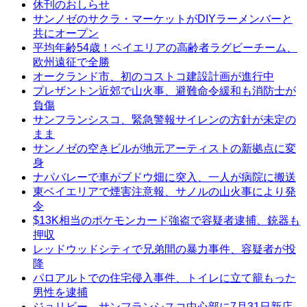
休刊のおしらせ
サンノゼのサクラ・マーケットがDIYラーメンバーと
共にオープン
平均年齢54歳！ベイエリアの高齢者ラグビーチーム、
欧州遠征で全勝
オークランド市、初のコストコ建設計画が進行中
プレザントン近郊で山火事、避難命令緩和も消防士が
負傷
サンフランシスコ、緊急警報サイレンの方針が未定の
まま
サンノゼの空きビルが地元アーティストの新拠点に変
身
ナパバレーで車がブドウ畑に突入、一人が病院に搬送
東ベイエリアで煙害注意報、サノルの山火事により発
令
$13K相当のポケモンカード強盗で容疑者逮捕、銃器も
押収
レッドウッドシティで兄弟間の暴力事件、容疑者が投
降
パロアルトでの住宅侵入事件、トイレに立て籠もった
男性を逮捕
ジョリビー、サンフランシスコ中心部に7月31日新店