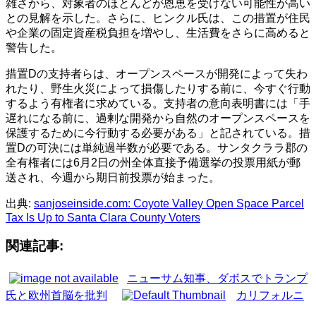
雑さから、対象者のほとんどが恩恵を受けない可能性が高い
との見解を示した。さらに、ヒンクル氏は、この措置が住民
や企業の固定資産税負担を増やし、生活費をさらに高めると
警告した。
措置Dの支持者らは、オープンスペースが開発によって失わ
れたり、野生火災によって損傷したりする前に、今すぐ行動
するよう有権者に求めている。支持者の意向表明書には「手
遅れになる前に、過剰な開発から自然のオープンスペースを
保護するために今行動する必要がある」と記されている。措
置Dの可決には単純過半数が必要である。サンタクララ郡の
全有権者には6月2日の州全体直接予備選挙の投票用紙が郵
送され、今週から期日前投票が始まった。
出典:
sanjoseinside.com: Coyote Valley Open Space Parcel
Tax Is Up to Santa Clara County Voters
関連記事:
ニューサム知事、ダボスでトランプ
氏と欧州首脳を批判
カリフォルニ