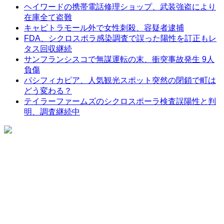
ヘイワードの携帯電話修理ショップ、武装強盗により
在庫全て盗難
キャピトラモール外で女性刺殺、容疑者逮捕
FDA、シクロスポラ感染調査で誤った陽性を訂正もレ
タス回収継続
サンフランシスコで無謀運転の末、衝突事故発生 9人
負傷
パシフィカピア、人気観光スポット突然の閉鎖で町は
どう変わる？
テイラーファームズのシクロスポーラ検査誤陽性と判
明、調査継続中