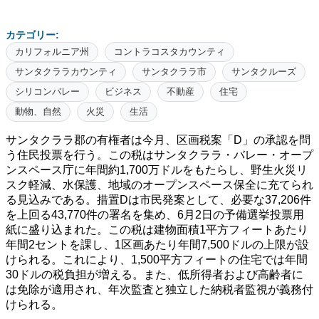
カテゴリー:
カリフォルニア州
コントラコスタカウンティ
サンタクララカウンティ
サンタクララ市
サンタクルーズ
シリコンバレー
ビジネス
不動産
住宅
動物、自然
火災
生活
サンタクララ郡の有権者は今月、区画税案「D」の承認を問
う住民投票を行う。この税はサンタクララ・バレー・オープ
ンスペース庁に年間約1,700万ドルをもたらし、野生火災リ
スク軽減、水保護、地域のオープンスペース保全に充てられ
る見込みである。措置Dは市民発案として、必要な37,206件
を上回る43,770件の署名を集め、6月2日の予備選挙投票用
紙に盛り込まれた。この税は建物面積1平方フィートあたり
年間2セントを課し、1区画あたり年間7,500ドルの上限が設
けられる。これにより、1,500平方フィートの住宅では年間
30ドルの税負担が増える。また、低所得者および高齢者に
は免除が適用され、年次監査と独立した納税者監視が義務付
けられる。