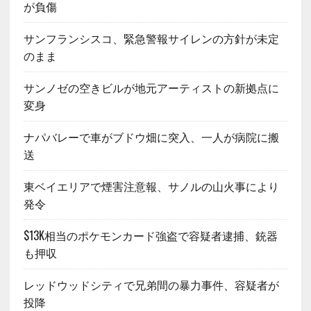
が負傷
サンフランシスコ、緊急警報サイレンの方針が未定
のまま
サンノゼの空きビルが地元アーティストの新拠点に
変身
ナパバレーで車がブドウ畑に突入、一人が病院に搬
送
東ベイエリアで煙害注意報、サノルの山火事により
発令
$13K相当のポケモンカード強盗で容疑者逮捕、銃器
も押収
レッドウッドシティで兄弟間の暴力事件、容疑者が
投降