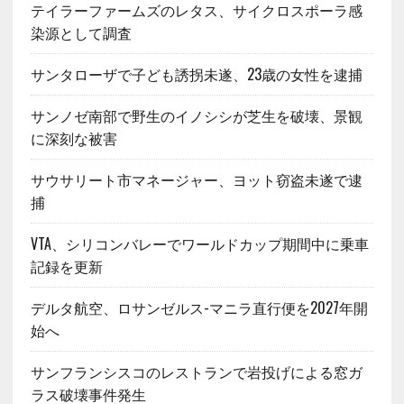
テイラーファームズのレタス、サイクロスポーラ感
染源として調査
サンタローザで子ども誘拐未遂、23歳の女性を逮捕
サンノゼ南部で野生のイノシシが芝生を破壊、景観
に深刻な被害
サウサリート市マネージャー、ヨット窃盗未遂で逮
捕
VTA、シリコンバレーでワールドカップ期間中に乗車
記録を更新
デルタ航空、ロサンゼルス-マニラ直行便を2027年開
始へ
サンフランシスコのレストランで岩投げによる窓ガ
ラス破壊事件発生