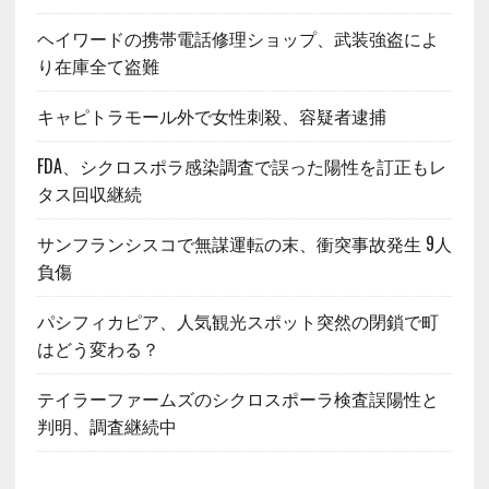
ヘイワードの携帯電話修理ショップ、武装強盗によ
り在庫全て盗難
キャピトラモール外で女性刺殺、容疑者逮捕
FDA、シクロスポラ感染調査で誤った陽性を訂正もレ
タス回収継続
サンフランシスコで無謀運転の末、衝突事故発生 9人
負傷
パシフィカピア、人気観光スポット突然の閉鎖で町
はどう変わる？
テイラーファームズのシクロスポーラ検査誤陽性と
判明、調査継続中