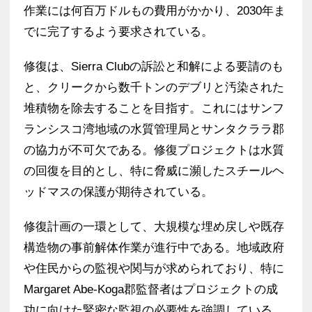
作業には何百万ドルもの費用がかかり、2030年ま
でに完了するよう要求されている。
修復は、Sierra Clubの訴訟と和解による要請のも
と、クリークから数千トンのデブリと汚染された
堆積物を除去することを目指す。これにはサンフ
ランシスコ湾地域の水質管理局とサンタクララ郡
の協力が不可欠である。修復プロジェクトは水質
の回復を目的とし、特に脅威に瀕したスチールヘ
ッドマスの保護が期待されている。
修復計画の一環として、大規模な埋め戻しや既存
構造物の事前解体作業が進行中である。地域政府
や住民からの監視や関与が求められており、特に
Margaret Abe-Koga郡監督者はプロジェクトの成
功に向けた緊密な監視の必要性を強調している。