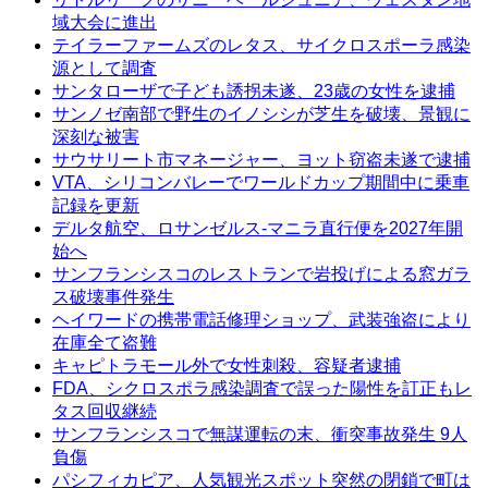
域大会に進出
テイラーファームズのレタス、サイクロスポーラ感染
源として調査
サンタローザで子ども誘拐未遂、23歳の女性を逮捕
サンノゼ南部で野生のイノシシが芝生を破壊、景観に
深刻な被害
サウサリート市マネージャー、ヨット窃盗未遂で逮捕
VTA、シリコンバレーでワールドカップ期間中に乗車
記録を更新
デルタ航空、ロサンゼルス-マニラ直行便を2027年開
始へ
サンフランシスコのレストランで岩投げによる窓ガラ
ス破壊事件発生
ヘイワードの携帯電話修理ショップ、武装強盗により
在庫全て盗難
キャピトラモール外で女性刺殺、容疑者逮捕
FDA、シクロスポラ感染調査で誤った陽性を訂正もレ
タス回収継続
サンフランシスコで無謀運転の末、衝突事故発生 9人
負傷
パシフィカピア、人気観光スポット突然の閉鎖で町は