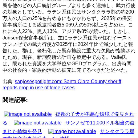
民を他のどの人口統計グループよりも多く逮捕し、武力行使
の対象としている。ラテン系住民はサンタクララ郡の約200
万人の人口の25%を占めるにもかかわらず、2025年の保安
官事務所による総逮捕者数5,069人の50%以上を占めた。こ
れに白人22%、黒人13%、アジア系8%が続いた。しかし、
Jonsen保安官事務所は、主にラテン系住民が住むイースト
サンノゼでの武力行使が2025年に2024年比で減少したと報
告した。郡は、老朽化した既存施設に重大な欠陥が指摘され
たため、現在、新刑務所の計画を策定中である。Valle氏
は、限られた資源を大学単位やGEDプログラム、出房時間
中の社会的・家族的活動の拡充に充てるべきだと述べた。
出典:
sanjosespotlight.com: Santa Clara County sheriff
reports drop in use of force cases
関連記事:
複数の子犬が劣悪な環境で発見され
る
サンノゼで11,000ドル相当の盗
まれた植物を発見
サンタクララ郡