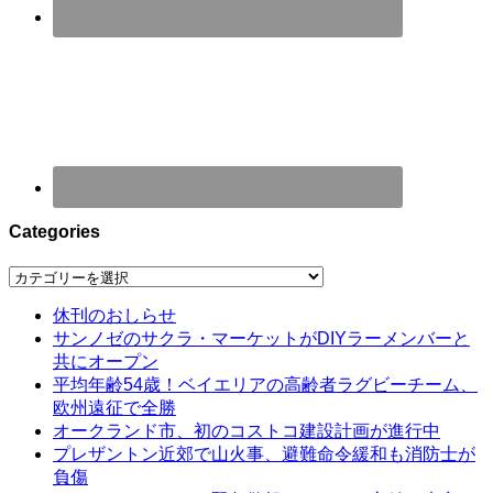
Categories
Categories
休刊のおしらせ
サンノゼのサクラ・マーケットがDIYラーメンバーと
共にオープン
平均年齢54歳！ベイエリアの高齢者ラグビーチーム、
欧州遠征で全勝
オークランド市、初のコストコ建設計画が進行中
プレザントン近郊で山火事、避難命令緩和も消防士が
負傷