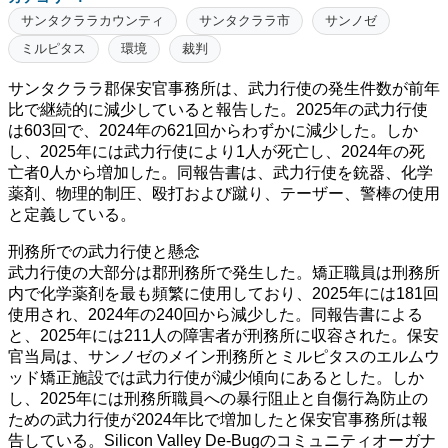
サンタクララカウンティ
サンタクララ市
サンノゼ
ミルピタス
環境
裁判
サンタクララ郡保安官事務所は、武力行使の発生件数が前年
比で継続的に減少していると報告した。2025年の武力行使
は603回で、2024年の621回からわずかに減少した。しか
し、2025年には武力行使により1人が死亡し、2024年の死
亡者0人から増加した。同報告書は、武力行使を銃器、化学
薬剤、物理的制圧、殴打および蹴り、テーザー、警棒の使用
と定義している。
刑務所での武力行使と懸念
武力行使の大部分は郡刑務所で発生した。矯正職員は刑務所
内で化学薬剤を最も頻繁に使用しており、2025年には181回
使用され、2024年の240回から減少した。同報告書による
と、2025年には211人の障害者が刑務所に収容された。保安
官当局は、サンノゼのメイン刑務所とミルピタスのエルムウ
ッド矯正施設では武力行使が減少傾向にあるとした。しか
し、2025年には刑務所職員への暴行阻止と自傷行為防止の
ための武力行使が2024年比で増加したと保安官事務所は報
告している。Silicon Valley De-Bugのコミュニティオーガナ