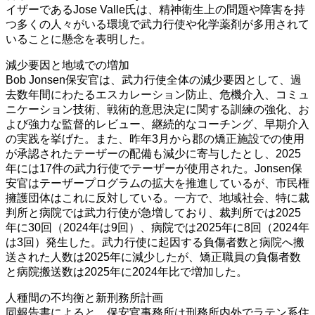
イザーであるJose Valle氏は、精神衛生上の問題や障害を持
つ多くの人々がいる環境で武力行使や化学薬剤が多用されて
いることに懸念を表明した。
減少要因と地域での増加
Bob Jonsen保安官は、武力行使全体の減少要因として、過
去数年間にわたるエスカレーション防止、危機介入、コミュ
ニケーション技術、戦術的意思決定に関する訓練の強化、お
よび強力な監督的レビュー、継続的なコーチング、早期介入
の実践を挙げた。また、昨年3月から郡の矯正施設での使用
が承認されたテーザーの配備も減少に寄与したとし、2025
年には17件の武力行使でテーザーが使用された。Jonsen保
安官はテーザープログラムの拡大を推進しているが、市民権
擁護団体はこれに反対している。一方で、地域社会、特に裁
判所と病院では武力行使が急増しており、裁判所では2025
年に30回（2024年は9回）、病院では2025年に8回（2024年
は3回）発生した。武力行使に起因する負傷者数と病院へ搬
送された人数は2025年に減少したが、矯正職員の負傷者数
と病院搬送数は2025年に2024年比で増加した。
人種間の不均衡と新刑務所計画
同報告書によると、保安官事務所は刑務所内外でラテン系住