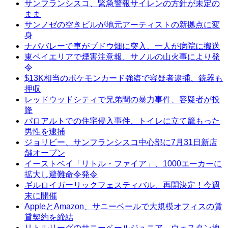
サンフランシスコ、緊急警報サイレンの方針が未定の
まま
サンノゼの空きビルが地元アーティストの新拠点に変
身
ナパバレーで車がブドウ畑に突入、一人が病院に搬送
東ベイエリアで煙害注意報、サノルの山火事により発
令
$13K相当のポケモンカード強盗で容疑者逮捕、銃器も
押収
レッドウッドシティで兄弟間の暴力事件、容疑者が投
降
パロアルトでの住宅侵入事件、トイレに立て籠もった
男性を逮捕
ジョリビー、サンフランシスコ中心部に7月31日新店
舗オープン
イーストベイ「リトル・ファイア」、1000エーカーに
拡大し避難命令発令
ギルロイガーリックフェスティバル、再開決定！今週
末に開催
AppleとAmazon、サニーベールで大規模オフィスの賃
貸契約を締結
リトルリーグのサニーベールジュニア、ウェスタン地