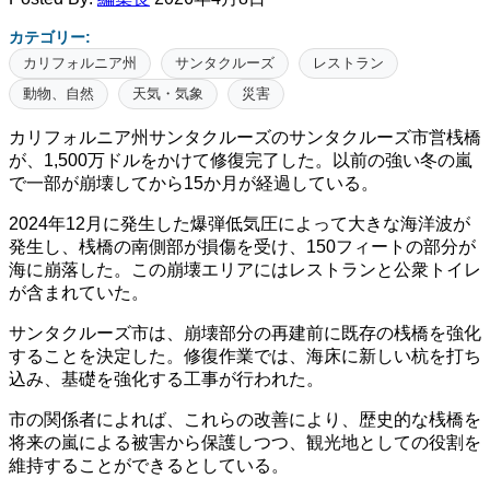
カテゴリー:
カリフォルニア州
サンタクルーズ
レストラン
動物、自然
天気・気象
災害
カリフォルニア州サンタクルーズのサンタクルーズ市営桟橋
が、1,500万ドルをかけて修復完了した。以前の強い冬の嵐
で一部が崩壊してから15か月が経過している。
2024年12月に発生した爆弾低気圧によって大きな海洋波が
発生し、桟橋の南側部が損傷を受け、150フィートの部分が
海に崩落した。この崩壊エリアにはレストランと公衆トイレ
が含まれていた。
サンタクルーズ市は、崩壊部分の再建前に既存の桟橋を強化
することを決定した。修復作業では、海床に新しい杭を打ち
込み、基礎を強化する工事が行われた。
市の関係者によれば、これらの改善により、歴史的な桟橋を
将来の嵐による被害から保護しつつ、観光地としての役割を
維持することができるとしている。