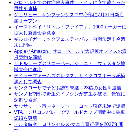
パロアルトでの住宅侵入事件、トイレに立て籠もった
男性を逮捕
ジョリビー、サンフランシスコ中心部に7月31日新店
舗オープン
イーストベイ「リトル・ファイア」、1000エーカーに
拡大し避難命令発令
ギルロイガーリックフェスティバル、再開決定！今週
末に開催
AppleとAmazon、サニーベールで大規模オフィスの賃
貸契約を締結
リトルリーグのサニーベールジュニア、ウェスタン地
域大会に進出
テイラーファームズのレタス、サイクロスポーラ感染
源として調査
サンタローザで子ども誘拐未遂、23歳の女性を逮捕
サンノゼ南部で野生のイノシシが芝生を破壊、景観に
深刻な被害
サウサリート市マネージャー、ヨット窃盗未遂で逮捕
VTA、シリコンバレーでワールドカップ期間中に乗車
記録を更新
デルタ航空、ロサンゼルス-マニラ直行便を2027年開