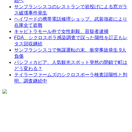
始へ
サンフランシスコのレストランで岩投げによる窓ガラ
ス破壊事件発生
ヘイワードの携帯電話修理ショップ、武装強盗により
在庫全て盗難
キャピトラモール外で女性刺殺、容疑者逮捕
FDA、シクロスポラ感染調査で誤った陽性を訂正もレ
タス回収継続
サンフランシスコで無謀運転の末、衝突事故発生 9人
負傷
パシフィカピア、人気観光スポット突然の閉鎖で町は
どう変わる？
テイラーファームズのシクロスポーラ検査誤陽性と判
明、調査継続中