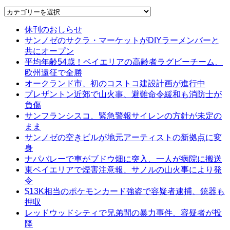
Categories
休刊のおしらせ
サンノゼのサクラ・マーケットがDIYラーメンバーと
共にオープン
平均年齢54歳！ベイエリアの高齢者ラグビーチーム、
欧州遠征で全勝
オークランド市、初のコストコ建設計画が進行中
プレザントン近郊で山火事、避難命令緩和も消防士が
負傷
サンフランシスコ、緊急警報サイレンの方針が未定の
まま
サンノゼの空きビルが地元アーティストの新拠点に変
身
ナパバレーで車がブドウ畑に突入、一人が病院に搬送
東ベイエリアで煙害注意報、サノルの山火事により発
令
$13K相当のポケモンカード強盗で容疑者逮捕、銃器も
押収
レッドウッドシティで兄弟間の暴力事件、容疑者が投
降