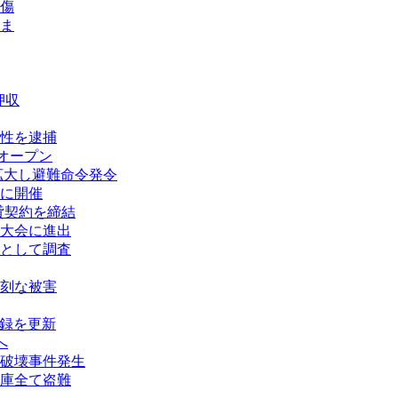
傷
ま
押収
性を逮捕
オープン
拡大し避難命令発令
に開催
賃貸契約を締結
大会に進出
として調査
刻な被害
記録を更新
へ
破壊事件発生
庫全て盗難