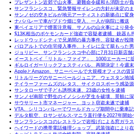
プレザントン近郊で山火事、避難命令緩和も消防士が負
サンフランシスコ、緊急警報サイレンの方針が未定のま
サンノゼの空きビルが地元アーティストの新拠点に変身
ナパバレーで車がブドウ畑に突入、一人が病院に搬送
東ベイエリアで煙害注意報、サノルの山火事により発令
$13K相当のポケモンカード強盗で容疑者逮捕、銃器も
レッドウッドシティで兄弟間の暴力事件、容疑者が投降
パロアルトでの住宅侵入事件、トイレに立て籠もった男
ジョリビー、サンフランシスコ中心部に7月31日新店舗
イーストベイ「リトル・ファイア」、1000エーカーに
ギルロイガーリックフェスティバル、再開決定！今週末
AppleとAmazon、サニーベールで大規模オフィスの
リトルリーグのサニーベールジュニア、ウェスタン地域
テイラーファームズのレタス、サイクロスポーラ感染源
サンタローザで子ども誘拐未遂、23歳の女性を逮捕
サンノゼ南部で野生のイノシシが芝生を破壊、景観に深
サウサリート市マネージャー、ヨット窃盗未遂で逮捕
VTA、シリコンバレーでワールドカップ期間中に乗車
デルタ航空、ロサンゼルス-マニラ直行便を2027年開始
サンフランシスコのレストランで岩投げによる窓ガラス
ヘイワードの携帯電話修理ショップ、武装強盗により在