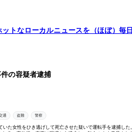
ホットなローカルニュースを（ほぼ）毎
事件の容疑者逮捕
交通
盗難
警察
ていた女性をひき逃げして死亡させた疑いで運転手を逮捕した