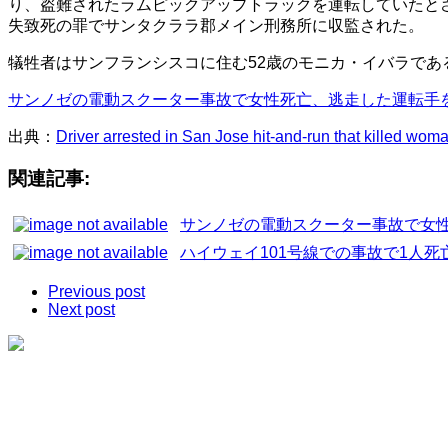
り、盗難されたラムピックアップトラックを運転していたと
失致死の罪でサンタクララ郡メイン刑務所に収監された。
犠牲者はサンフランシスコに住む52歳のモニカ・イバラであ
サンノゼの電動スクーター事故で女性死亡、逃走した運転手を
出典：
Driver arrested in San Jose hit-and-run that killed woma
関連記事:
サンノゼの電動スクーター事故で女
ハイウェイ101号線での事故で1人
Previous post
Next post