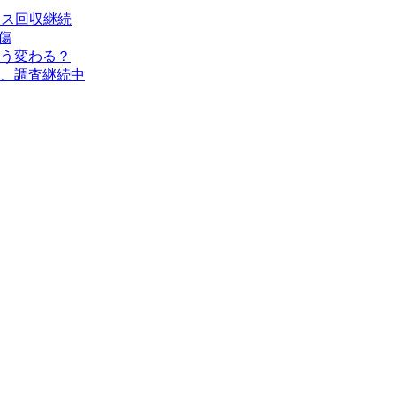
タス回収継続
傷
う変わる？
、調査継続中