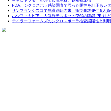
キャピトラモール外で女性刺殺、容疑者逮捕
FDA、シクロスポラ感染調査で誤った陽性を訂正もレ
サンフランシスコで無謀運転の末、衝突事故発生 9人負
パシフィカピア、人気観光スポット突然の閉鎖で町はど
テイラーファームズのシクロスポーラ検査誤陽性と判明