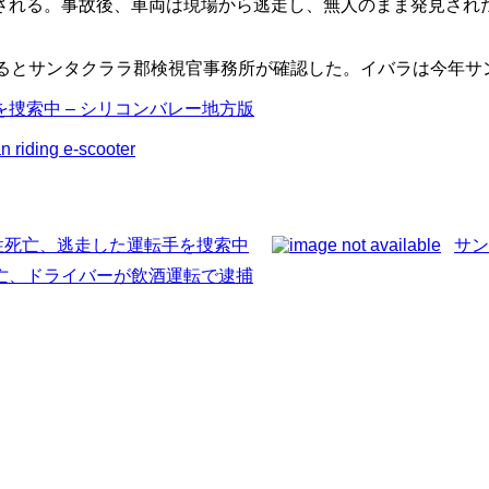
される。事故後、車両は現場から逃走し、無人のまま発見され
るとサンタクララ郡検視官事務所が確認した。イバラは今年サ
捜索中 – シリコンバレー地方版
n riding e-scooter
性死亡、逃走した運転手を捜索中
サン
死亡、ドライバーが飲酒運転で逮捕